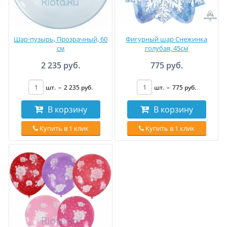
Шар-пузырь, Прозрачный, 60
Фигурный шар Снежинка
см
голубая, 45см
2 235 руб.
775 руб.
шт.
–
2 235
руб
.
шт.
–
775
руб
.
В корзину
В корзину
Купить в 1 клик
Купить в 1 клик