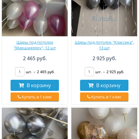
Шары под потолок
Шары под потолок "Классика",
"Маршмеллоу", 12 шт
13 шт
2 465 руб.
2 925 руб.
шт.
–
2 465
руб
.
шт.
–
2 925
руб
.
В корзину
В корзину
Купить в 1 клик
Купить в 1 клик