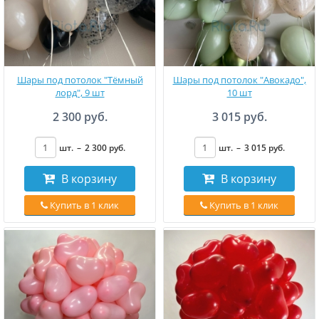
Шары под потолок "Тёмный
Шары под потолок "Авокадо",
лорд", 9 шт
10 шт
2 300 руб.
3 015 руб.
шт.
–
2 300
руб
.
шт.
–
3 015
руб
.
В корзину
В корзину
Купить в 1 клик
Купить в 1 клик