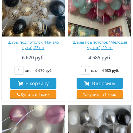
Шары под потолок "Начало
Шары под потолок "Мелодия
пути", 23 шт
чувств", 20 шт
6 670 руб.
4 585 руб.
шт.
–
6 670
руб
.
шт.
–
4 585
руб
.
В корзину
В корзину
Купить в 1 клик
Купить в 1 клик