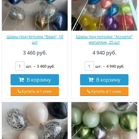
Шары под потолок "Бриз", 10
Шары под потолок "Ассорти"
шт
металлик, 25 шт
3 460 руб.
4 940 руб.
шт.
–
3 460
руб
.
шт.
–
4 940
руб
.
В корзину
В корзину
Купить в 1 клик
Купить в 1 клик