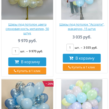
Шары под потолок цвета
Шары под потолок "Ассорти",
слоновая кость металлик, 50
макарунс, 15 штук
штук
3 035 руб.
9 970 руб.
шт.
–
3 035
руб
.
шт.
–
9 970
руб
.
В корзину
В корзину
Купить в 1 клик
Купить в 1 клик
−-26%