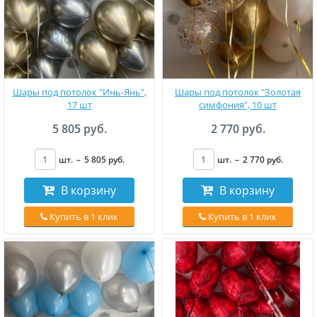
Шары под потолок "Инь-Янь",
Шары под потолок "Золотая
17 шт
симфония", 10 шт
5 805 руб.
2 770 руб.
шт.
–
5 805
руб
.
шт.
–
2 770
руб
.
В корзину
В корзину
Купить в 1 клик
Купить в 1 клик