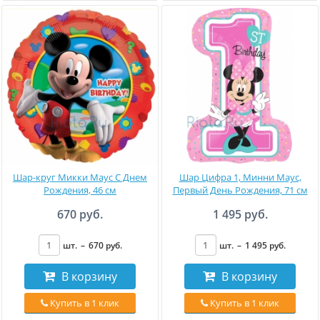
Шар-круг Микки Маус С Днем
Шар Цифра 1, Минни Маус,
Рождения, 46 см
Первый День Рождения, 71 см
670 руб.
1 495 руб.
шт.
–
670
руб
.
шт.
–
1 495
руб
.
В корзину
В корзину
Купить в 1 клик
Купить в 1 клик