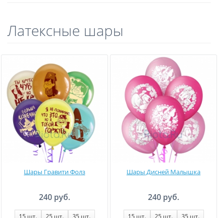
Латексные шары
Шары Гравити Фолз
Шары Дисней Малышка
240 руб.
240 руб.
15
шт.
25
шт.
35
шт.
15
шт.
25
шт.
35
шт.