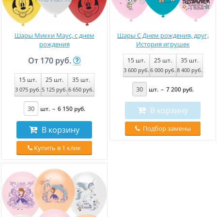
Шары Микки Маус, с днем
Шары С Днем рождения, друг,
рождения
История игрушек
От
170 руб.
15
шт.
25
шт.
35
шт.
3 600
руб
.
6 000
руб
.
8 400
руб
.
15
шт.
25
шт.
35
шт.
шт.
–
7 200
руб
.
3 075
руб
.
5 125
руб
.
6 650
руб
.
шт.
–
6 150
руб
.
В корзину
Подбор замены
В корзину
Купить в 1 клик