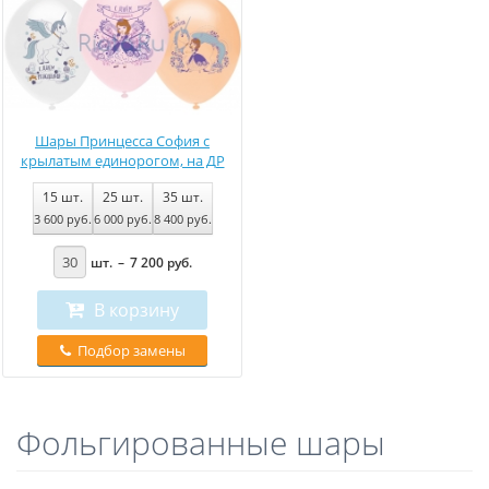
Шары Принцесса София с
крылатым единорогом, на ДР
15
шт.
25
шт.
35
шт.
3 600
руб
.
6 000
руб
.
8 400
руб
.
шт.
–
7 200
руб
.
В корзину
Подбор замены
Фольгированные шары