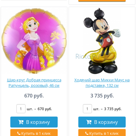
Шар-круг Добрая принцесса
Ходячий шар Микки Маус на
Рапунцель, розовый, 46 см
подставке, 132 см
670 руб.
3 735 руб.
шт.
–
670
руб
.
шт.
–
3 735
руб
.
В корзину
В корзину
Купить в 1 клик
Купить в 1 клик