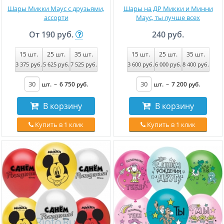
Шары Микки Маус с друзьями,
Шары на ДР Микки и Минни
ассорти
Маус, ты лучше всех
От
190 руб.
240 руб.
15
шт.
25
шт.
35
шт.
15
шт.
25
шт.
35
шт.
3 375
руб
.
5 625
руб
.
7 525
руб
.
3 600
руб
.
6 000
руб
.
8 400
руб
.
шт.
–
6 750
руб
.
шт.
–
7 200
руб
.
В корзину
В корзину
Купить в 1 клик
Купить в 1 клик