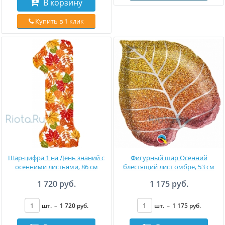
В корзину
Купить в 1 клик
Шар-цифра 1 на День знаний с
Фигурный шар Осенний
осенними листьями, 86 см
блестящий лист омбре, 53 см
1 720 руб.
1 175 руб.
шт.
–
1 720
руб
.
шт.
–
1 175
руб
.