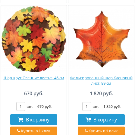
Шар-круг Осенние листья, 46 см
Фольгированный шар Кленовый
лист, 89 см
670 руб.
1 820 руб.
шт.
–
670
руб
.
шт.
–
1 820
руб
.
В корзину
В корзину
Купить в 1 клик
Купить в 1 клик