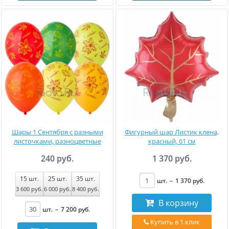
Шары 1 Сентября с разными
Фигурный шар Листик клена,
листочками, разноцветные
красный, 61 см
240 руб.
1 370 руб.
15
шт.
25
шт.
35
шт.
шт.
–
1 370
руб
.
3 600
руб
.
6 000
руб
.
8 400
руб
.
В корзину
шт.
–
7 200
руб
.
Купить в 1 клик