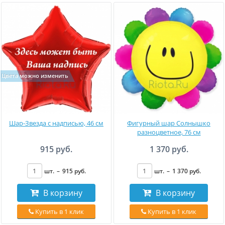
Цвета можно изменить
Шар-Звезда с надписью, 46 см
Фигурный шар Солнышко
разноцветное, 76 см
915 руб.
1 370 руб.
шт.
–
915
руб
.
шт.
–
1 370
руб
.
В корзину
В корзину
Купить в 1 клик
Купить в 1 клик