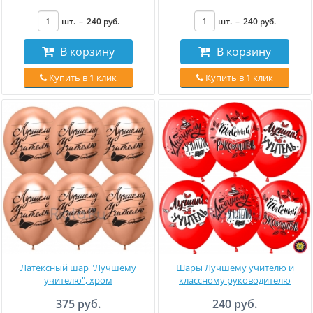
шт.
–
240
руб
.
шт.
–
240
руб
.
В корзину
В корзину
Купить в 1 клик
Купить в 1 клик
Латексный шар "Лучшему
Шары Лучшему учителю и
учителю", хром
классному руководителю
375 руб.
240 руб.