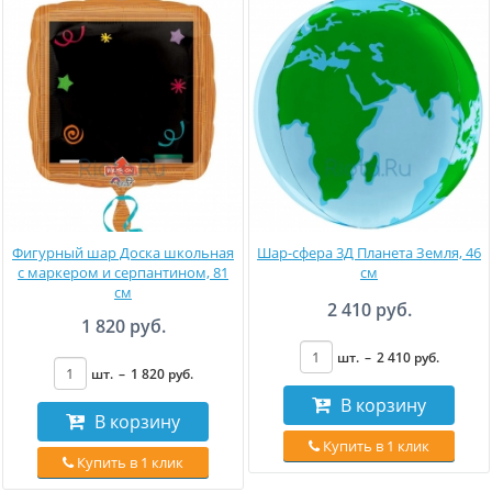
Фигурный шар Доска школьная
Шар-сфера 3Д Планета Земля, 46
с маркером и серпантином, 81
см
см
2 410 руб.
1 820 руб.
шт.
–
2 410
руб
.
шт.
–
1 820
руб
.
В корзину
В корзину
Купить в 1 клик
Купить в 1 клик