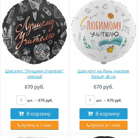
Шар круг "Лучшему Учителю",
Шар-круг на День учителя,
черный
белый, 46 см
670 руб.
670 руб.
шт.
–
670
руб
.
шт.
–
670
руб
.
В корзину
В корзину
Купить в 1 клик
Купить в 1 клик