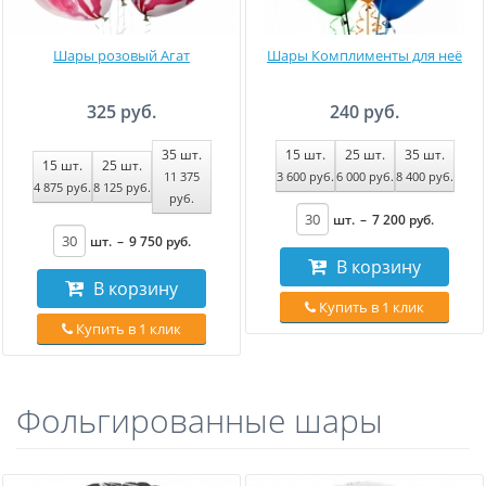
Шары розовый Агат
Шары Комплименты для неё
325 руб.
240 руб.
35
шт.
15
шт.
25
шт.
35
шт.
15
шт.
25
шт.
11 375
3 600
руб
.
6 000
руб
.
8 400
руб
.
4 875
руб
.
8 125
руб
.
руб
.
шт.
–
7 200
руб
.
шт.
–
9 750
руб
.
В корзину
В корзину
Купить в 1 клик
Купить в 1 клик
Фольгированные шары