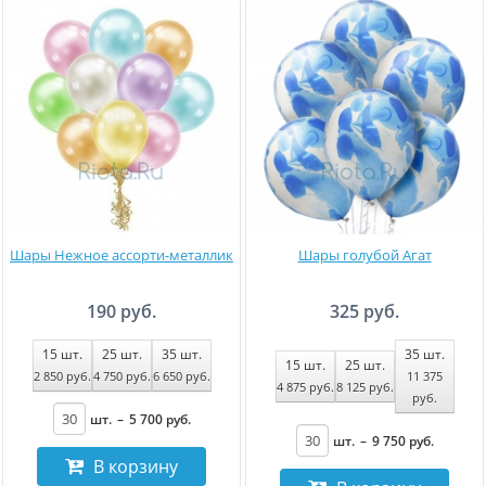
Шары Нежное ассорти-металлик
Шары голубой Агат
190 руб.
325 руб.
15
шт.
25
шт.
35
шт.
35
шт.
15
шт.
25
шт.
2 850
руб
.
4 750
руб
.
6 650
руб
.
11 375
4 875
руб
.
8 125
руб
.
руб
.
шт.
–
5 700
руб
.
шт.
–
9 750
руб
.
В корзину