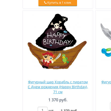
Купить в 1 клик
Фигурный шар Корабль c пиратом
Фигу
C Днем рождения (Happy Birthday),
71 см
1 370 руб.
шт.
–
1 370
руб
.