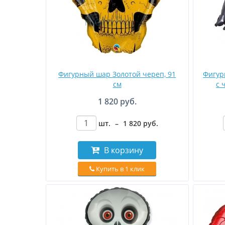
Фигурный шар Золотой череп, 91
Фигур
см
с 
1 820 руб.
шт.
–
1 820
руб
.
В корзину
Купить в 1 клик