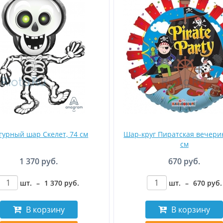
гурный шар Скелет, 74 см
Шар-круг Пиратская вечерин
см
1 370 руб.
670 руб.
шт.
–
1 370
руб
.
шт.
–
670
руб
.
В корзину
В корзину