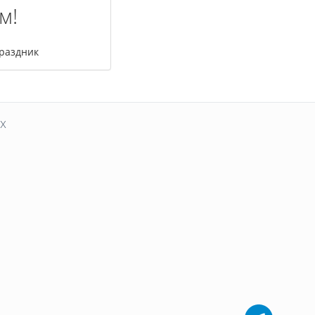
м!
раздник
х