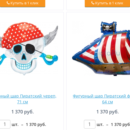
Купить в 1 клик
Купить в 1 клик
рный шар Пиратский череп,
Фигурный шар Пиратский ф
71 см
64 см
1 370 руб.
1 370 руб.
шт.
–
1 370
руб
.
шт.
–
1 370
руб