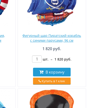
ия,
Фигурный шар Пиратский корабль
м
с синими парусами, 96 см
1 820 руб.
шт.
–
1 820
руб
.
В корзину
Купить в 1 клик