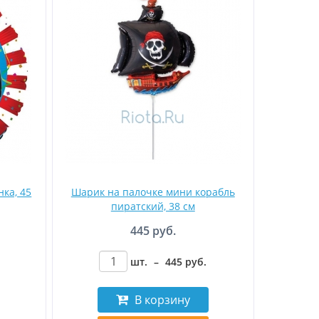
ка, 45
Шарик на палочке мини корабль
пиратский, 38 см
445 руб.
шт.
–
445
руб
.
В корзину