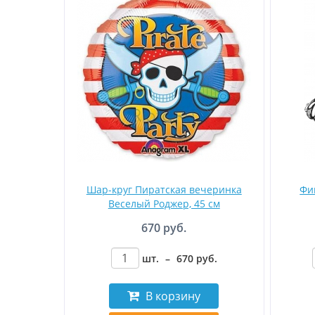
Шар-круг Пиратская вечеринка
Фи
Веселый Роджер, 45 см
670 руб.
шт.
–
670
руб
.
В корзину