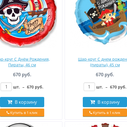
р-круг С Днём Рождения,
Шар-круг С днем рожде
Пираты, 46 см
(пираты), 45 см
670 руб.
670 руб.
шт.
–
670
руб
.
шт.
–
670
руб
.
В корзину
В корзину
Купить в 1 клик
Купить в 1 клик