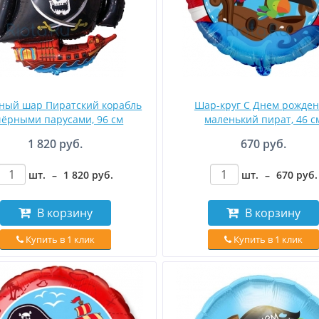
ный шар Пиратский корабль
Шар-круг С Днем рожден
чёрными парусами, 96 см
маленький пират, 46 с
1 820 руб.
670 руб.
шт.
–
1 820
руб
.
шт.
–
670
руб
.
В корзину
В корзину
Купить в 1 клик
Купить в 1 клик