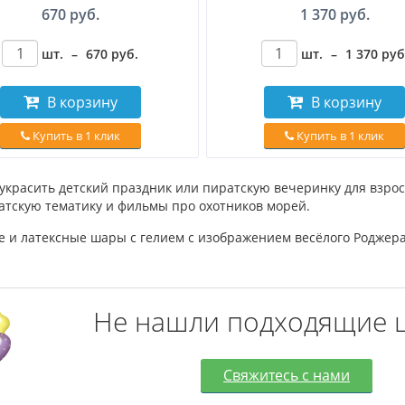
670 руб.
1 370 руб.
шт.
–
670
руб
.
шт.
–
1 370
руб
В корзину
В корзину
Купить в 1 клик
Купить в 1 клик
украсить детский праздник или пиратскую вечеринку для взро
тскую тематику и фильмы про охотников морей.
 и латексные шары с гелием с изображением весёлого Роджера
Не нашли подходящие 
Свяжитесь с нами