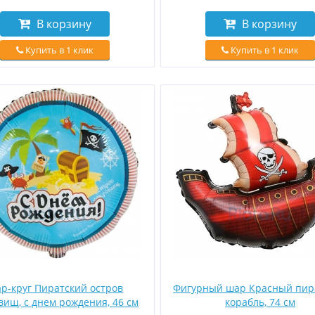
В корзину
В корзину
Купить в 1 клик
Купить в 1 клик
р-круг Пиратский остров
Фигурный шар Красный пир
вищ, с днем рождения, 46 см
корабль, 74 см