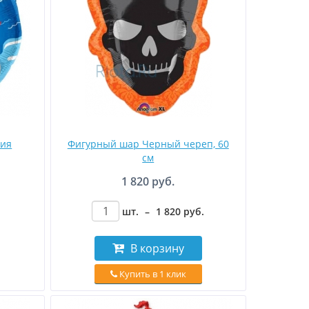
ния
Фигурный шар Черный череп, 60
см
1 820 руб.
шт.
–
1 820
руб
.
В корзину
Купить в 1 клик