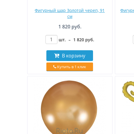
Фигурный шар Золотой череп, 91
Фигур
см
1 820 руб.
шт.
–
1 820
руб
.
В корзину
Купить в 1 клик