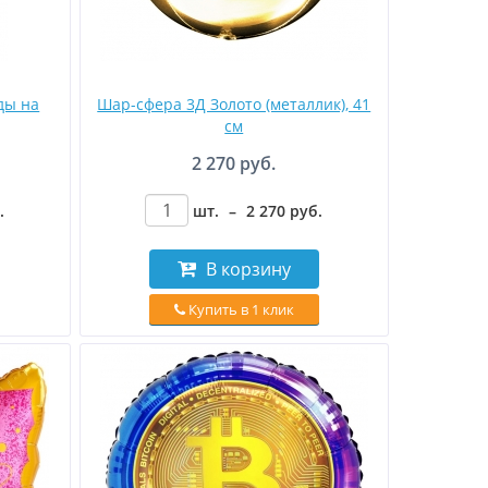
ды на
Шар-сфера 3Д Золото (металлик), 41
см
2 270 руб.
.
шт.
–
2 270
руб
.
В корзину
Купить в 1 клик