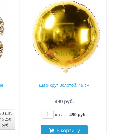
ые
Шар-круг Золотой, 46 см
490 руб.
50
шт.
шт.
–
490
руб
.
16 250
руб
.
В корзину