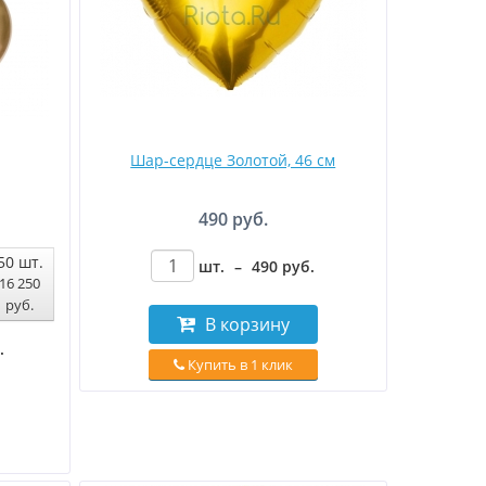
Шар-сердце Золотой, 46 см
490 руб.
50
шт.
шт.
–
490
руб
.
16 250
руб
.
В корзину
.
Купить в 1 клик