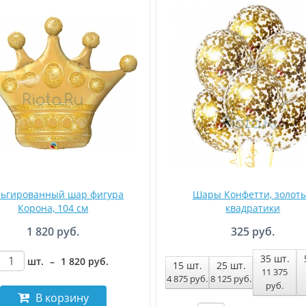
ьгированный шар фигура
Шары Конфетти, золот
Корона, 104 см
квадратики
1 820 руб.
325 руб.
35
шт.
шт.
–
1 820
руб
.
15
шт.
25
шт.
11 375
4 875
руб
.
8 125
руб
.
руб
.
В корзину