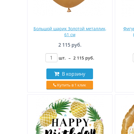
Большой шарик Золотой металлик,
Фигу
61 см
2 115 руб.
шт.
–
2 115
руб
.
В корзину
Купить в 1 клик