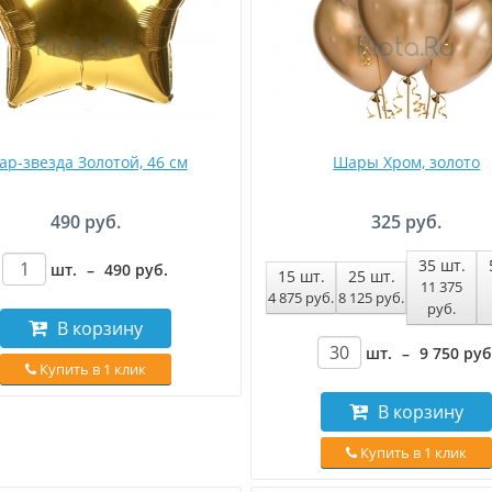
р-звезда Золотой, 46 см
Шары Хром, золото
490 руб.
325 руб.
35
шт.
шт.
–
490
руб
.
15
шт.
25
шт.
11 375
4 875
руб
.
8 125
руб
.
руб
.
В корзину
шт.
–
9 750
руб
Купить в 1 клик
В корзину
Купить в 1 клик