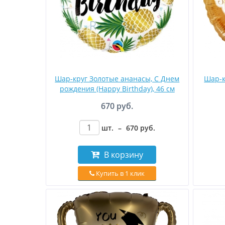
Шар-круг Золотые ананасы, C Днем
Шар-к
рождения (Happy Birthday), 46 см
670 руб.
шт.
–
670
руб
.
В корзину
Купить в 1 клик