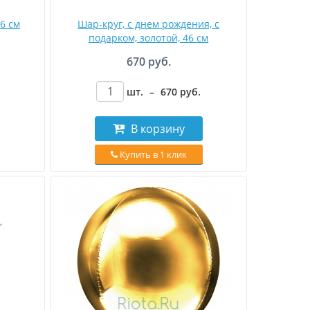
6 см
Шар-круг, с днем рождения, с
подарком, золотой, 46 см
670 руб.
шт.
–
670
руб
.
В корзину
Купить в 1 клик