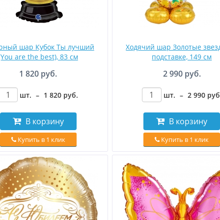
рный шар Кубок Ты лучший
Ходячий шар Золотые звез
(You are the best), 83 см
подставке, 149 см
1 820 руб.
2 990 руб.
шт.
–
1 820
руб
.
шт.
–
2 990
руб
В корзину
В корзину
Купить в 1 клик
Купить в 1 клик