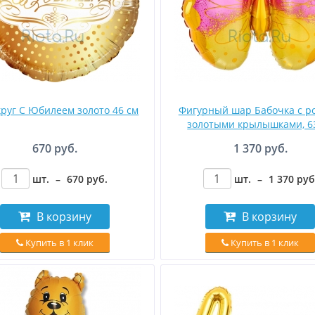
руг С Юбилеем золото 46 см
Фигурный шар Бабочка с ро
золотыми крылышками, 6
670 руб.
1 370 руб.
шт.
–
670
руб
.
шт.
–
1 370
руб
В корзину
В корзину
Купить в 1 клик
Купить в 1 клик