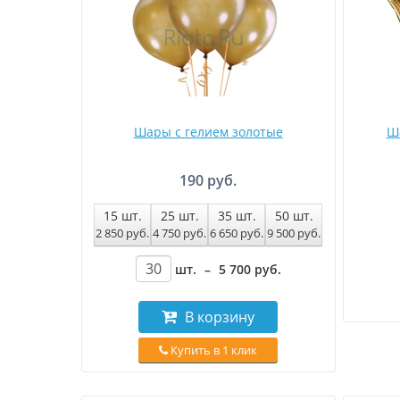
Шары с гелием золотые
Ша
190 руб.
15
шт.
25
шт.
35
шт.
50
шт.
2 850
руб
.
4 750
руб
.
6 650
руб
.
9 500
руб
.
шт.
–
5 700
руб
.
В корзину
Купить в 1 клик