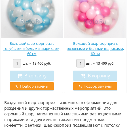
Большой шар-сюрприз с
Большой шар-сюрприз с
голубыми и белыми шариками,
розовыми и белыми шариками,
60 см
60 см
шт.
–
13 400
руб
.
шт.
–
13 400
руб
.
В корзину
В корзину
Подбор замены
Подбор замены
Воздушный шар-сюрприз – изюминка в оформлении дня
рождения и других торжественных мероприятий. Это
огромный шар, наполненный маленькими разноцветными
шариками или другими, не тяжелыми предметами:
конфетти, фантики. Шар-сюрприз подвешивают к потолку