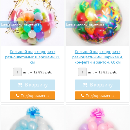
Цвета можно изменить
Цвета можно изменить
Большой шар-сюрприз с
Большой шар-сюрприз с
разноцветными шариками, 60
разноцветными шариками,
см
конфетти и бантом, 60 см
шт.
–
12 895
руб
.
шт.
–
13 835
руб
.
В корзину
В корзину
Подбор замены
Подбор замены