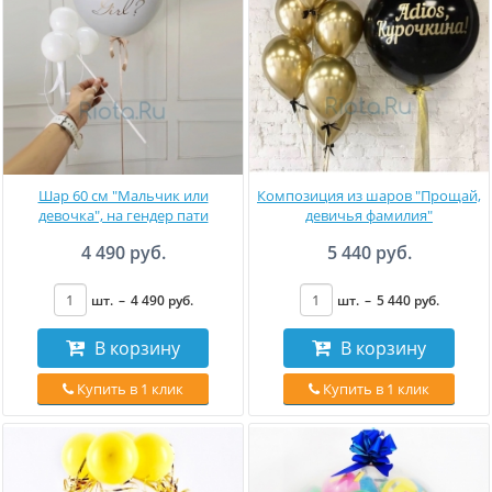
Шар 60 см "Мальчик или
Композиция из шаров "Прощай,
девочка", на гендер пати
девичья фамилия"
4 490 руб.
5 440 руб.
шт.
–
4 490
руб
.
шт.
–
5 440
руб
.
В корзину
В корзину
Купить в 1 клик
Купить в 1 клик