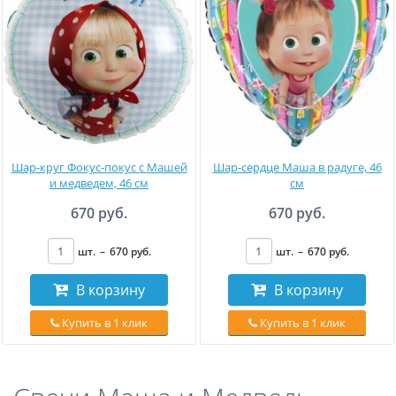
Шар-круг Фокус-покус с Машей
Шар-сердце Маша в радуге, 46
и медведем, 46 см
см
670 руб.
670 руб.
шт.
–
670
руб
.
шт.
–
670
руб
.
В корзину
В корзину
Купить в 1 клик
Купить в 1 клик