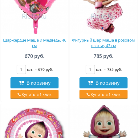
Шар-сердце Маша и Медведь, 46
Фигурный шар Маша в розовом
см
платье, 43 см
670 руб.
785 руб.
шт.
–
670
руб
.
шт.
–
785
руб
.
В корзину
В корзину
Купить в 1 клик
Купить в 1 клик