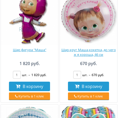
Шар фигура "Маша"
Шар-круг Маша-кокетка, до чего
ж я хороша, 46 см
1 820 руб.
670 руб.
шт.
–
1 820
руб
.
шт.
–
670
руб
.
В корзину
В корзину
Купить в 1 клик
Купить в 1 клик