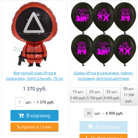
Фигурный шар Игра в
Шары Игра в кальмара, черно-
кальмара, треугольник, 79 см
розовые, флуоресцентные
1 370 руб.
50
шт.
15
шт.
25
шт.
35
шт.
11 500
3 450
руб
.
5 750
руб
.
8 050
руб
.
руб
.
шт.
–
1 370
руб
.
шт.
–
6 900
руб
.
В корзину
В корзину
Купить в 1 клик
Подбор замены