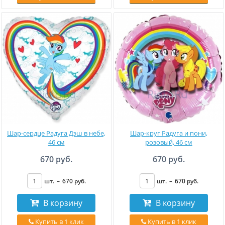
Шар-сердце Радуга Дэш в небе,
Шар-круг Радуга и пони,
46 см
розовый, 46 см
670 руб.
670 руб.
шт.
–
670
руб
.
шт.
–
670
руб
.
В корзину
В корзину
Купить в 1 клик
Купить в 1 клик