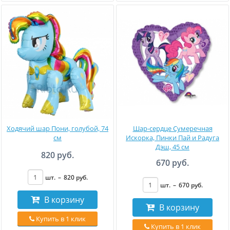
Ходячий шар Пони, голубой, 74
Шар-сердце Сумеречная
см
Искорка, Пинки Пай и Радуга
Дэш, 45 см
820 руб.
670 руб.
шт.
–
820
руб
.
шт.
–
670
руб
.
В корзину
В корзину
Купить в 1 клик
Купить в 1 клик