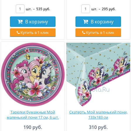
шт.
–
535
руб
.
шт.
–
295
руб
.
В корзину
В корзину
Купить в 1 клик
Купить в 1 клик
Тарелки бумажные Мой
Скатерть Мой маленький пони,
маленький пони 17 см, 6 шт.
133х183 см
190 руб.
310 руб.