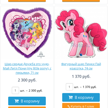
Шар-сердце Дружба это чудо,
Фигурный шар Пинки Пай
Май Литл Пони (my little pony), c
красотка, 74 см
перьями, 71 см
1 370 руб.
2 300 руб.
шт.
–
1 370
руб
.
шт.
–
2 300
руб
.
В корзину
В корзину
Купить в 1 клик