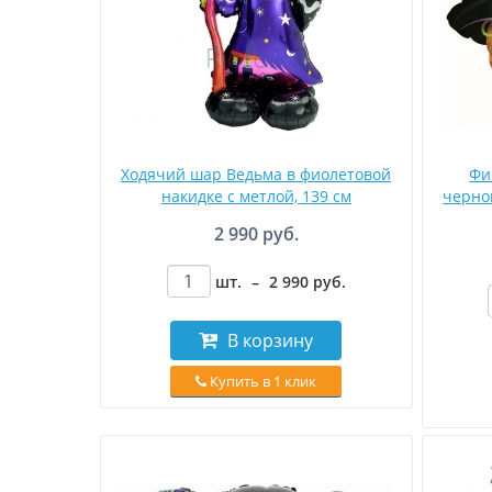
Ходячий шар Ведьма в фиолетовой
Фи
накидке с метлой, 139 см
черно
2 990 руб.
шт.
–
2 990
руб
.
В корзину
Купить в 1 клик