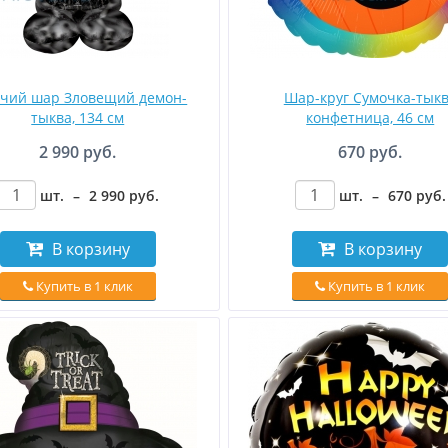
ячий шар Зловещий демон-
Шар-круг Сумочка-тык
тыква, 134 см
конфетница, 46 см
2 990 руб.
670 руб.
шт.
–
2 990
руб
.
шт.
–
670
руб
.
В корзину
В корзину
Купить в 1 клик
Купить в 1 клик