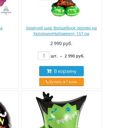
ва
Ходячий шар Волшебное дерево на
Хеллоуин(Halloween), 157 см
2 990 руб.
шт.
–
2 990
руб
.
В корзину
Купить в 1 клик