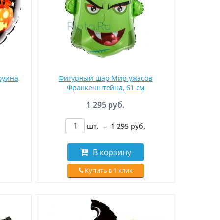
оуина,
Фигурный шар Мир ужасов
Франкенштейна, 61 см
1 295 руб.
шт.
–
1 295
руб
.
В корзину
Купить в 1 клик