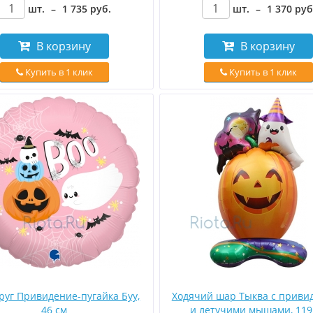
шт.
–
1 735
руб
.
шт.
–
1 370
руб
В корзину
В корзину
Купить в 1 клик
Купить в 1 клик
руг Привидение-пугайка Буу,
Ходячий шар Тыква с приви
46 см
и летучими мышами, 119