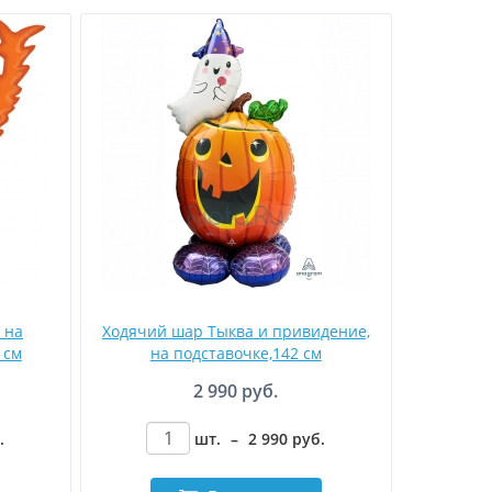
 на
Ходячий шар Тыква и привидение,
 см
на подставочке,142 см
2 990 руб.
.
шт.
–
2 990
руб
.