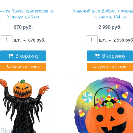
-круг Тыква оранжевая на
Ходячий шар Доброе привид
Хэллоуин, 46 см
тыквами, 134 см
670 руб.
2 990 руб.
шт.
–
670
руб
.
шт.
–
2 990
руб
В корзину
В корзину
Купить в 1 клик
Купить в 1 клик