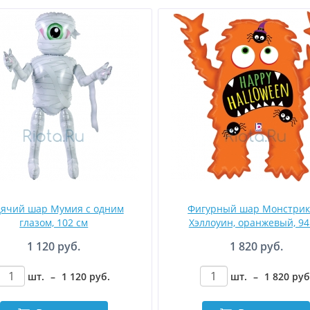
дячий шар Мумия с одним
Фигурный шар Монстрик
глазом, 102 см
Хэллоуин, оранжевый, 94
1 120 руб.
1 820 руб.
шт.
–
1 120
руб
.
шт.
–
1 820
руб