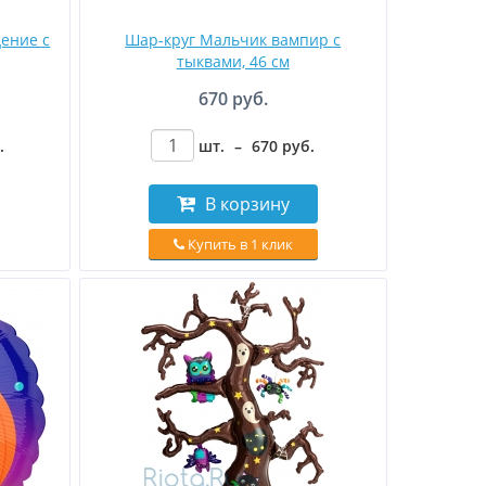
ение с
Шар-круг Мальчик вампир с
тыквами, 46 см
670 руб.
.
шт.
–
670
руб
.
В корзину
Купить в 1 клик