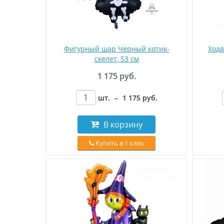
Фигурный шар Черный котик-
Ход
скелет, 53 см
1 175 руб.
шт.
–
1 175
руб
.
В корзину
Купить в 1 клик