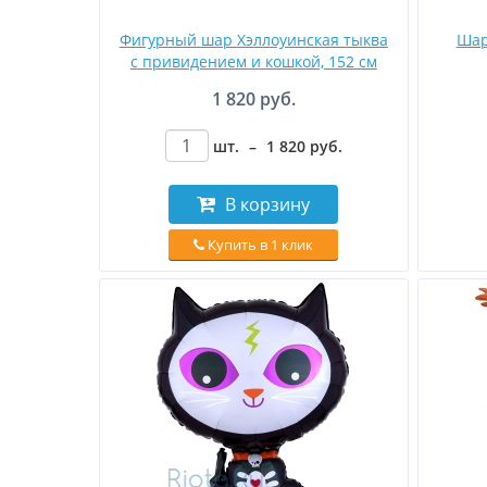
Фигурный шар Хэллоуинская тыква
Шар
с привидением и кошкой, 152 см
1 820 руб.
шт.
–
1 820
руб
.
В корзину
Купить в 1 клик