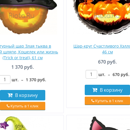
гурный шар Злая тыква в
Шар-круг Счастливого Хэлл
й шляпе, Кошелек или жизнь
46 см
(Trick or treat), 61 см
670 руб.
1 370 руб.
шт.
–
670
руб
.
шт.
–
1 370
руб
.
В корзину
В корзину
Купить в 1 клик
Купить в 1 клик