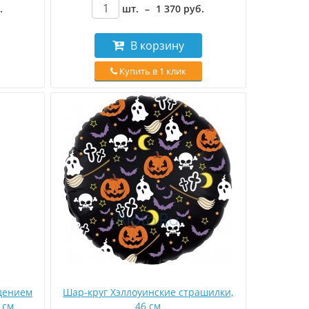
.
шт.
–
1 370
руб
.
В корзину
Купить в 1 клик
дением
Шар-круг Хэллоуинские страшилки,
 см
46 см