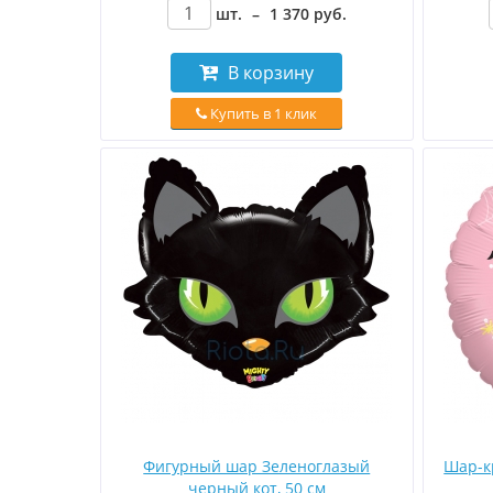
шт.
–
1 370
руб
.
В корзину
Купить в 1 клик
Фигурный шар Зеленоглазый
Шар-к
черный кот, 50 см