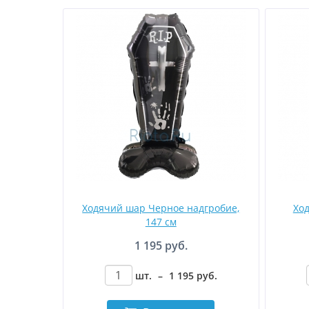
Ходячий шар Черное надгробие,
Хо
147 см
1 195 руб.
шт.
–
1 195
руб
.