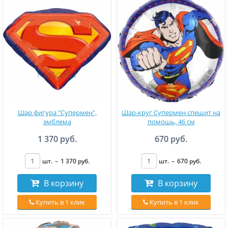
Шар фигура "Супермен",
Шар-круг Супермен спешит на
эмблема
помощь, 46 см
1 370 руб.
670 руб.
шт.
–
1 370
руб
.
шт.
–
670
руб
.
В корзину
В корзину
Купить в 1 клик
Купить в 1 клик