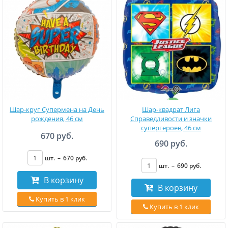
Шар-круг Супермена на День
Шар-квадрат Лига
рождения, 46 см
Справедливости и значки
супергероев, 46 см
670 руб.
690 руб.
шт.
–
670
руб
.
шт.
–
690
руб
.
В корзину
В корзину
Купить в 1 клик
Купить в 1 клик