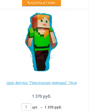
Купить в 1 клик
Шар фигура "Пиксельная девушка" 74см
1 370 руб.
шт.
–
1 370
руб
.