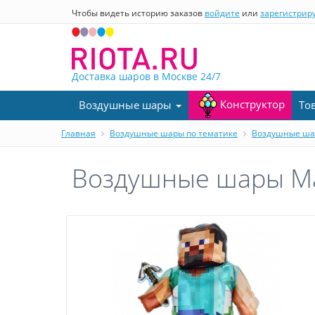
Чтобы видеть историю заказов
войдите
или
зарегистрир
Доставка шаров в Москве
24/7
Конструктор
Воздушные шары
То
Главная
Воздушные шары по тематике
Воздушные ша
Воздушные шары М