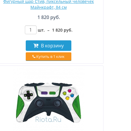
Фигурный шар Стив, пиксельный человечек
Майнкрафт, 84 см
1 820 руб.
шт.
–
1 820
руб
.
В корзину
Купить в 1 клик