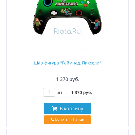
и
Шар фигура "Геймпад, Пиксели"
1 370 руб.
шт.
–
1 370
руб
.
В корзину
Купить в 1 клик