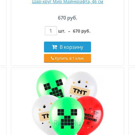
Шар-круг Мир Майнкрафта, 46 см
670 руб.
шт.
–
670
руб
.
В корзину
Купить в 1 клик