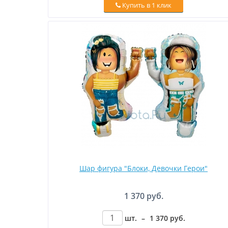
Купить в 1 клик
Шар фигура "Блоки, Девочки Герои"
1 370 руб.
шт.
–
1 370
руб
.