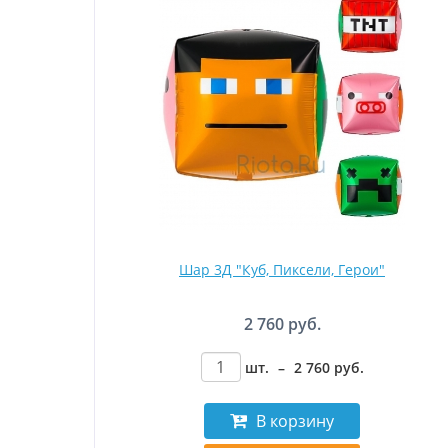
Шар 3Д "Куб, Пиксели, Герои"
2 760 руб.
шт.
–
2 760
руб
.
В корзину