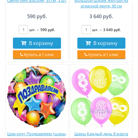
Свечи бенгальские, 35 см, 3 шт
Большой шарик Жёлтый на
атласной ленте, 90 см
590 руб.
3 640 руб.
шт.
–
590
руб
.
шт.
–
3 640
руб
.
В корзину
В корзину
Купить в 1 клик
Купить в 1 клик
Шар-круг Поздравляем (шары,
Шары Каждый день 8 марта