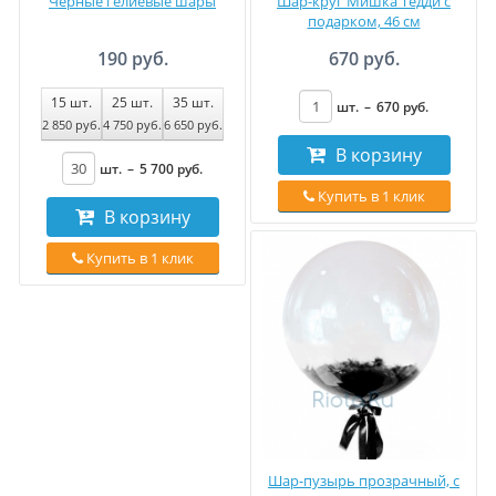
Черные гелиевые шары
Шар-круг Мишка Тедди с
подарком, 46 см
190 руб.
670 руб.
15
шт.
25
шт.
35
шт.
шт.
–
670
руб
.
2 850
руб
.
4 750
руб
.
6 650
руб
.
В корзину
шт.
–
5 700
руб
.
Купить в 1 клик
В корзину
Купить в 1 клик
Шар-пузырь прозрачный, с