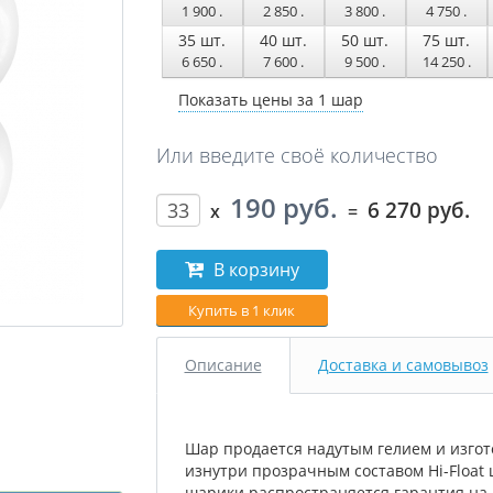
1 900
.
2 850
.
3 800
.
4 750
.
35
шт.
40
шт.
50
шт.
75
шт.
6 650
.
7 600
.
9 500
.
14 250
.
Показать цены за 1 шар
Или введите своё количество
190 руб.
6 270 руб.
x
=
В корзину
Купить в 1 клик
Описание
Доставка и самовывоз
Шар продается надутым гелием и изгот
изнутри прозрачным составом Hi-Float 
шарики распространяется гарантия на 