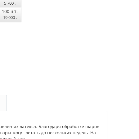
5 700
.
100
шт.
19 000
.
овлен из латекса. Благодаря обработке шаров
шары могут летать до нескольких недель. На
полет 3 дня.