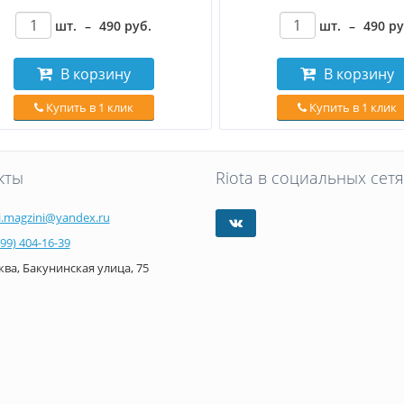
шт.
–
490
руб
.
шт.
–
490
р
В корзину
В корзину
Купить в 1 клик
Купить в 1 клик
кты
Riota в социальных сетя
i.magzini@yandex.ru
499) 404-16-39
ва, Бакунинская улица, 75