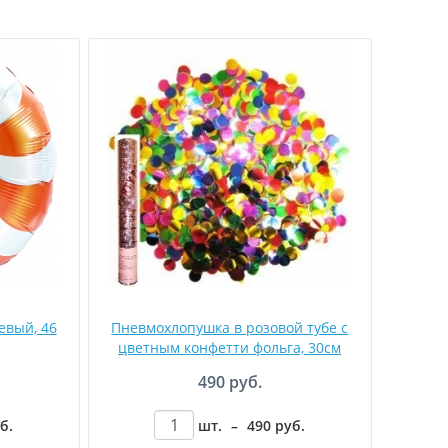
евый, 46
Пневмохлопушка в розовой тубе с
цветным конфетти фольга, 30см
490 руб.
уб
.
шт.
–
490
руб
.