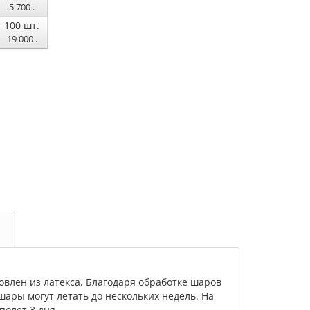
5 700
.
100
шт.
19 000
.
овлен из латекса. Благодаря обработке шаров
шары могут летать до нескольких недель. На
полет 3 дня.