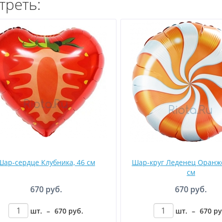
треть:
Шар-сердце Клубника, 46 см
Шар-круг Леденец Оранж
см
670 руб.
670 руб.
шт.
–
670
руб
.
шт.
–
670
р