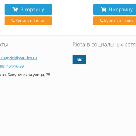
В корзину
В корзину
Купить в 1 клик
Купить в 1 клик
кты
Riota в социальных сетя
i.magzini@yandex.ru
499) 404-16-39
ва, Бакунинская улица, 75