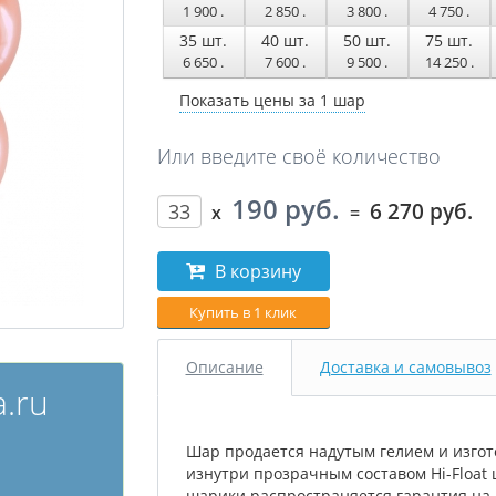
1 900
.
2 850
.
3 800
.
4 750
.
35
шт.
40
шт.
50
шт.
75
шт.
6 650
.
7 600
.
9 500
.
14 250
.
Показать цены за 1 шар
Или введите своё количество
190 руб.
6 270 руб.
x
=
В корзину
Купить в 1 клик
Описание
Доставка и самовывоз
.ru
Шар продается надутым гелием и изгот
изнутри прозрачным составом Hi-Float 
шарики распространяется гарантия на 