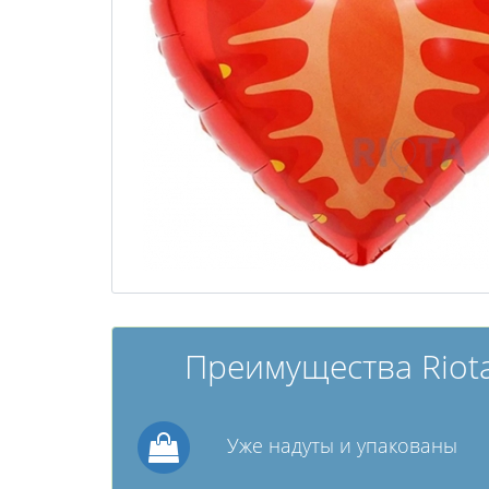
Преимущества Riota
Уже надуты и упакованы