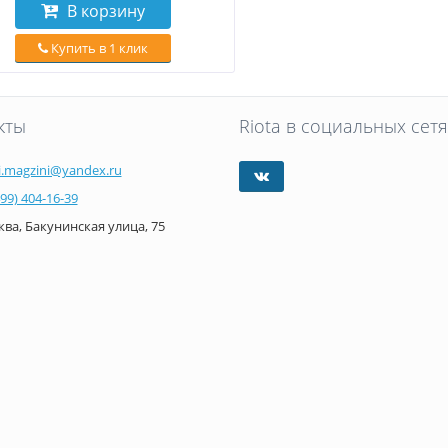
В корзину
Купить в 1 клик
кты
Riota в социальных сетя
i.magzini@yandex.ru
499) 404-16-39
ва, Бакунинская улица, 75