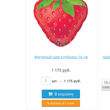
Фигурный шар Клубника, 56 см
Шар
1 175 руб.
шт.
–
1 175
руб
.
15
3 60
В корзину
Купить в 1 клик