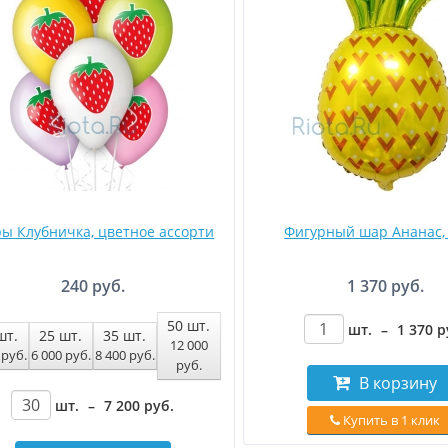
ы Клубничка, цветное ассорти
Фигурный шар Ананас, 
240 руб.
1 370 руб.
50
шт.
шт.
–
1 370
р
шт.
25
шт.
35
шт.
12 000
0
руб
.
6 000
руб
.
8 400
руб
.
руб
.
В корзину
шт.
–
7 200
руб
.
Купить в 1 клик