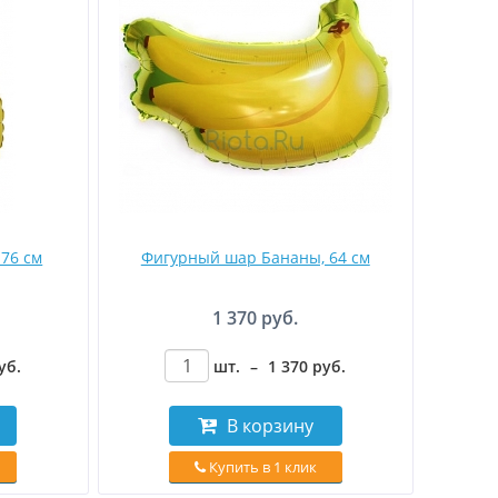
76 см
Фигурный шар Бананы, 64 см
1 370 руб.
уб
.
шт.
–
1 370
руб
.
В корзину
Купить в 1 клик