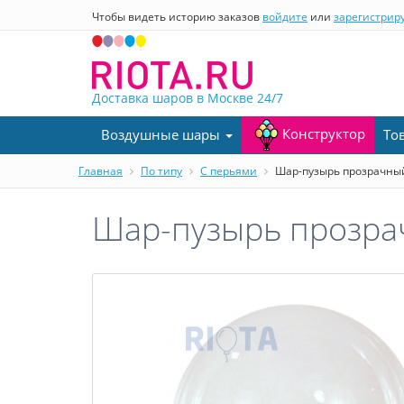
Чтобы видеть историю заказов
войдите
или
зарегистрир
Доставка шаров в Москве
24/7
Конструктор
Воздушные шары
То
Главная
По типу
С перьями
Шар-пузырь прозрачный
Шар-пузырь прозрач