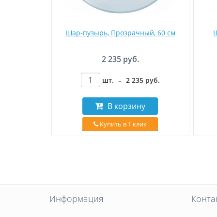
Шар-пузырь, Прозрачный, 60 см
Ш
2 235 руб.
шт.
–
2 235
руб
.
В корзину
Купить в 1 клик
Информация
Конта