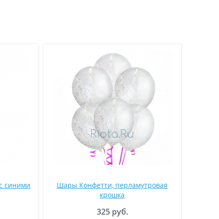
с синими
Шары Конфетти, перламутровая
крошка
325 руб.