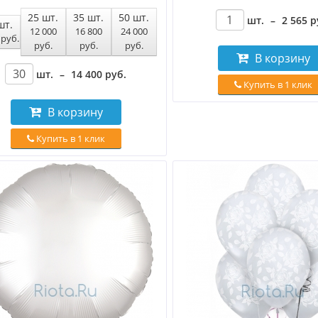
25
шт.
35
шт.
50
шт.
шт.
–
2 565
р
шт.
12 000
16 800
24 000
0
руб
.
руб
.
руб
.
руб
.
В корзину
шт.
–
14 400
руб
.
Купить в 1 клик
В корзину
Купить в 1 клик