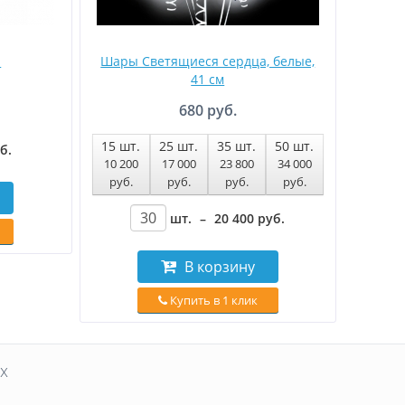
ы
Шары Светящиеся сердца, белые,
41 см
680 руб.
15
шт.
25
шт.
35
шт.
50
шт.
уб
.
10 200
17 000
23 800
34 000
руб
.
руб
.
руб
.
руб
.
шт.
–
20 400
руб
.
В корзину
Купить в 1 клик
х