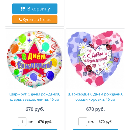
В корзину
Купить в 1 клик
Шар-круг С днем рождения,
Шар-сердце С Днем рождения,
шары, звезды, ленты, 46 см
божьи коровки, 46 см
670 руб.
670 руб.
шт.
–
670
руб
.
шт.
–
670
руб
.