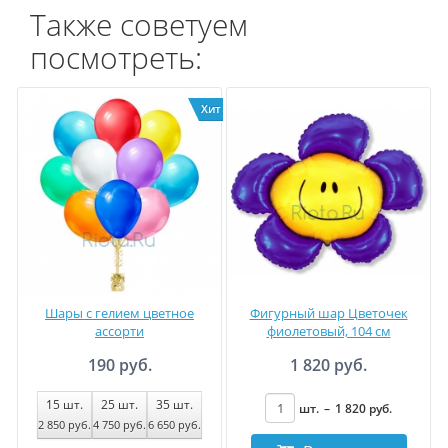
Также советуем
посмотреть:
Хит
Шары с гелием цветное
Фигурный шар Цветочек
ассорти
фиолетовый, 104 см
190 руб.
1 820 руб.
15
шт.
25
шт.
35
шт.
шт.
–
1 820
руб
.
2 850
руб
.
4 750
руб
.
6 650
руб
.