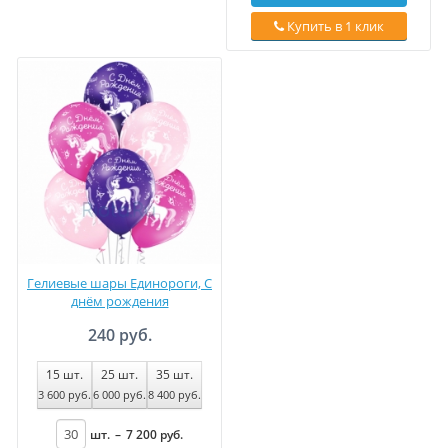
Купить в 1 клик
Гелиевые шары Единороги, С
днём рождения
240 руб.
15
шт.
25
шт.
35
шт.
3 600
руб
.
6 000
руб
.
8 400
руб
.
шт.
–
7 200
руб
.