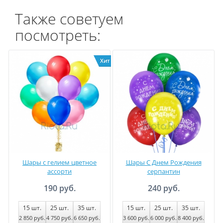
Также советуем
посмотреть:
Хит
Шары с гелием цветное
Шары С Днем Рождения
ассорти
серпантин
190 руб.
240 руб.
15
шт.
25
шт.
35
шт.
15
шт.
25
шт.
35
шт.
2 850
руб
.
4 750
руб
.
6 650
руб
.
3 600
руб
.
6 000
руб
.
8 400
руб
.