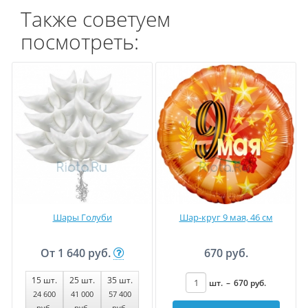
Также советуем
посмотреть:
Шары Голуби
Шар-круг 9 мая, 46 см
От
1 640 руб.
670 руб.
15
шт.
25
шт.
35
шт.
шт.
–
670
руб
.
24 600
41 000
57 400
руб
.
руб
.
руб
.