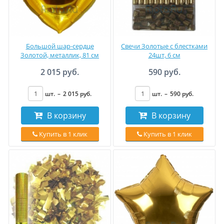
Большой шар-сердце
Свечи Золотые с блестками
Золотой, металлик, 81 см
24шт, 6 см
2 015 руб.
590 руб.
шт.
–
2 015
руб
.
шт.
–
590
руб
.
В корзину
В корзину
Купить в 1 клик
Купить в 1 клик