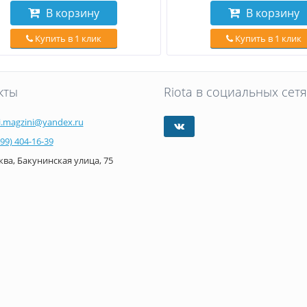
В корзину
В корзину
Купить в 1 клик
Купить в 1 клик
кты
Riota в социальных сетя
i.magzini@yandex.ru
499) 404-16-39
ва, Бакунинская улица, 75