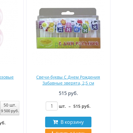
озовые
Свечи-буквы С Днем Рождения
Забавные зверята, 2,5 см
515 руб.
50
шт.
шт.
–
515
руб
.
9 500
руб
.
В корзину
уб
.