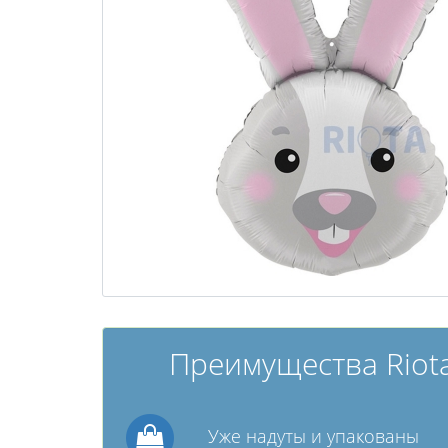
Преимущества Riota
Уже надуты и упакованы