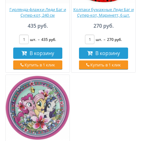
Гирлянда-флажки Леди Баг и
Колпаки бумажные Леди Баг и
Супер-кот, 240 см
Супер-кот, Маринетт, 6 шт.
435 руб.
270 руб.
шт.
–
435
руб
.
шт.
–
270
руб
.
В корзину
В корзину
Купить в 1 клик
Купить в 1 клик