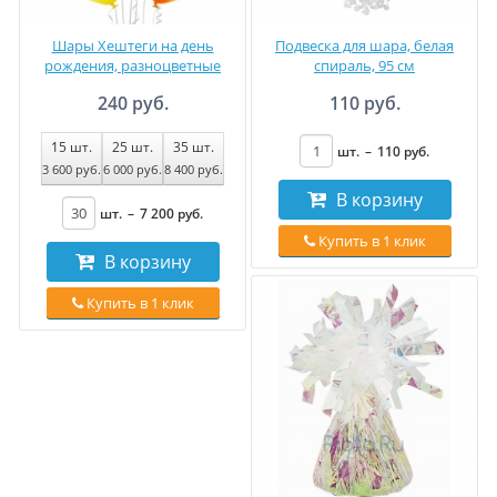
Шары Хештеги на день
Подвеска для шара, белая
рождения, разноцветные
спираль, 95 см
240 руб.
110 руб.
15
шт.
25
шт.
35
шт.
шт.
–
110
руб
.
3 600
руб
.
6 000
руб
.
8 400
руб
.
В корзину
шт.
–
7 200
руб
.
Купить в 1 клик
В корзину
Купить в 1 клик