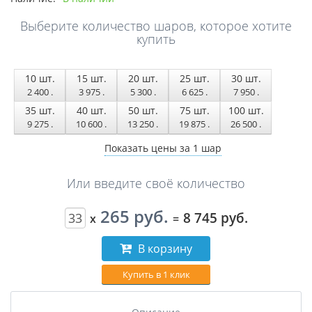
Выберите количество шаров, которое хотите
купить
10
шт.
15
шт.
20
шт.
25
шт.
30
шт.
2 400
.
3 975
.
5 300
.
6 625
.
7 950
.
35
шт.
40
шт.
50
шт.
75
шт.
100
шт.
9 275
.
10 600
.
13 250
.
19 875
.
26 500
.
Показать цены за 1 шар
Или введите своё количество
265 руб.
8 745 руб.
x
=
В корзину
Купить в 1 клик