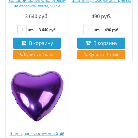
Большой шарик Фиолетовый
Шар-звезда Фиолетовый, 46 см
на атласной ленте, 90 см
3 640 руб.
490 руб.
шт.
–
3 640
руб
.
шт.
–
490
руб
.
В корзину
В корзину
Купить в 1 клик
Купить в 1 клик
Шар-сердце Фиолетовый, 46