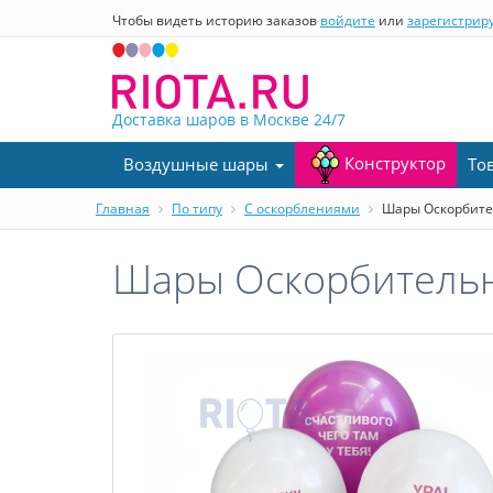
Чтобы видеть историю заказов
войдите
или
зарегистрир
Доставка шаров в Москве
24/7
Конструктор
Воздушные шары
То
Главная
По типу
С оскорблениями
Шары Оскорбител
Шары Оскорбительн