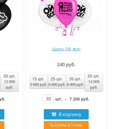
Шары Ой, все!
240 руб.
50
шт.
50
шт.
15
шт.
25
шт.
35
шт.
12 000
12 000
3 600
руб
.
6 000
руб
.
8 400
руб
.
руб
.
руб
.
уб
.
шт.
–
7 200
руб
.
В корзину
Купить в 1 клик