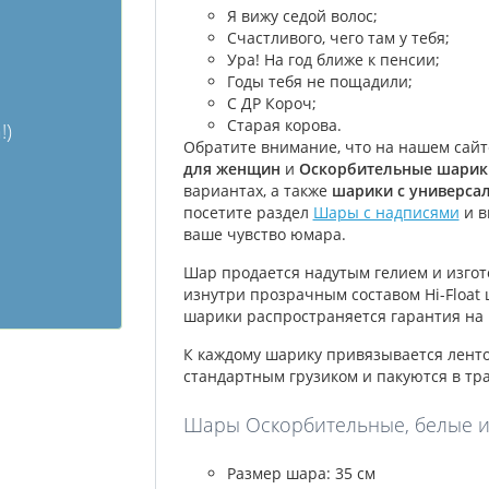
Я вижу седой волос;
Счастливого, чего там у тебя;
Ура! На год ближе к пенсии;
Годы тебя не пощадили;
С ДР Короч;
Старая корова.
!)
Обратите внимание, что на нашем сай
для женщин
и
Оскорбительные шарик
вариантах, а также
шарики с универса
посетите раздел
Шары с надписями
и в
ваше чувство юмара.
Шар продается надутым гелием и изгот
изнутри прозрачным составом Hi-Float 
шарики распространяется гарантия на 
К каждому шарику привязывается лент
стандартным грузиком и пакуются в тр
Шары Оскорбительные, белые и 
Размер шара: 35 см