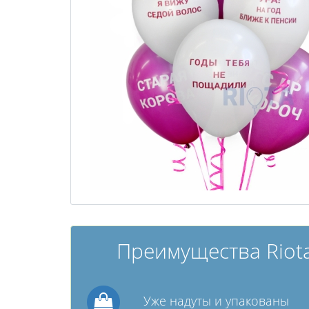
Преимущества Riota
Уже надуты и упакованы