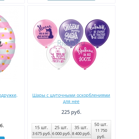
одружке,
Шары с шуточными оскорблениями
для нее
225 руб.
50
шт.
уб
.
15
шт.
25
шт.
35
шт.
11 750
3 675
руб
.
6 000
руб
.
8 400
руб
.
руб
.