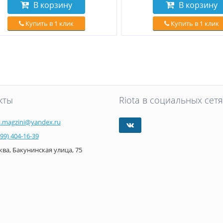
В корзину
В корзину
Купить в 1 клик
Купить в 1 клик
кты
Riota в социальных сетя
i.magzini@yandex.ru
499) 404-16-39
ва, Бакунинская улица, 75