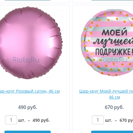
р-круг Розовый сатин, 46 см
Шар-круг Моей лучшей п
46 см
490 руб.
670 руб.
шт.
–
490
руб
.
шт.
–
670
р