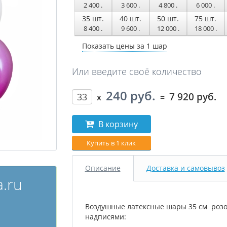
2 400
.
3 600
.
4 800
.
6 000
.
35
шт.
40
шт.
50
шт.
75
шт.
8 400
.
9 600
.
12 000
.
18 000
.
Показать цены за 1 шар
Или введите своё количество
240 руб.
7 920 руб.
x
=
В корзину
Купить в 1 клик
Описание
Доставка и самовывоз
.ru
Воздушные латексные шары 35 см розоа
надписями: