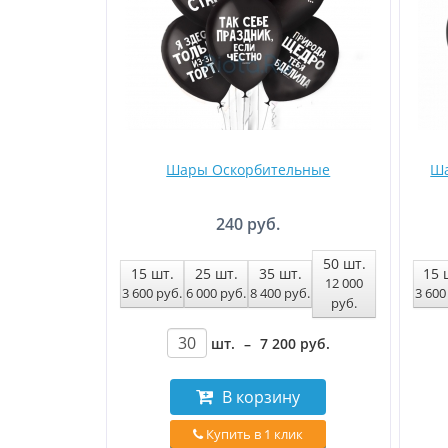
Шары Оскорбительные
Ша
240 руб.
50
шт.
15
шт.
25
шт.
35
шт.
15
12 000
3 600
руб
.
6 000
руб
.
8 400
руб
.
3 60
руб
.
шт.
–
7 200
руб
.
В корзину
Купить в 1 клик