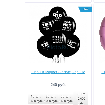
Хит
Шары Юмористические, черные
Ша
240 руб.
50
шт.
15
шт.
25
шт.
35
шт.
12 000
3 600
руб
.
6 000
руб
.
8 400
руб
.
руб
.