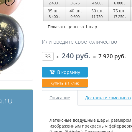
2 400
.
3 675
.
4 900
.
6 000
.
35
шт.
40
шт.
50
шт.
75
шт.
8 400
.
9 600
.
11 750
.
17 250
.
Показать цены за 1 шар
Или введите своё количество
240 руб.
7 920 руб.
x
=
В корзину
Купить в 1 клик
.ru
Описание
Доставка и самовывоз
Латексные воздушные шары, размером 30
изображенным прекрасным фейерверко
(Happy Birthday), Поздравляем!