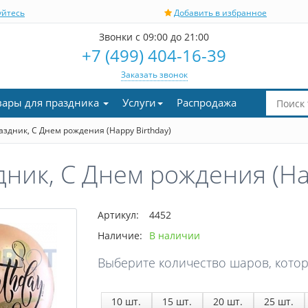
уйтесь
Добавить в избранное
Звонки с 09:00 до 21:00
+7 (499) 404-16-39
Заказать звонок
вары для праздника
Услуги
Распродажа
дник, C Днем рождения (Happy Birthday)
ик, C Днем рождения (Hap
Артикул:
4452
Наличие:
В наличии
Выберите количество шаров, котор
10
шт.
15
шт.
20
шт.
25
шт.