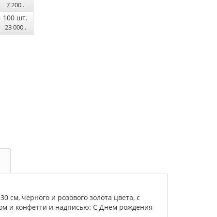
7 200
.
100
шт.
23 000
.
 см, черного и розового золота цвета, с
м и конфетти и надписью: C Днем рождения