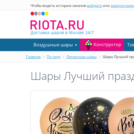
Чтобы видеть историю заказов
войдите
или
зарегистрир
Доставка шаров в Москве
24/7
Конструктор
Воздушные шары
То
Главная
По типу
Латексные шары
Шары Лучший праз
Шары Лучший праздн