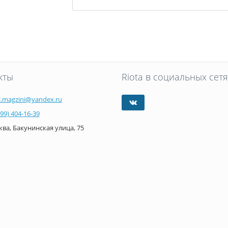
кты
Riota в социальных сетя
i.magzini@yandex.ru
499) 404-16-39
ва, Бакунинская улица, 75