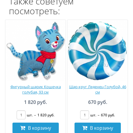
Также советуем
посмотреть:
Фигурный шарик Кошечка
Шар-круг Леденец Голубой, 46
голубая, 93 см
см
1 820 руб.
670 руб.
шт.
–
1 820
руб
.
шт.
–
670
руб
.
В корзину
В корзину