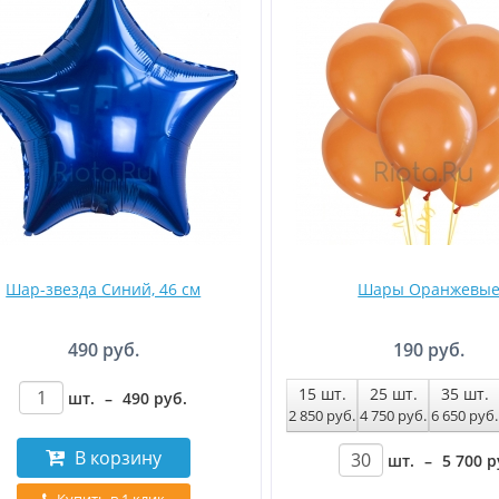
Шар-звезда Синий, 46 см
Шары Оранжевы
490 руб.
190 руб.
15
шт.
25
шт.
35
шт.
шт.
–
490
руб
.
2 850
руб
.
4 750
руб
.
6 650
руб
.
В корзину
шт.
–
5 700
р