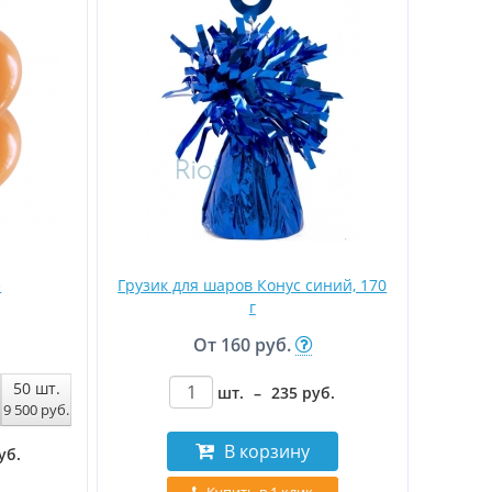
е
Грузик для шаров Конус синий, 170
г
От
160 руб.
50
шт.
шт.
–
235
руб
.
9 500
руб
.
В корзину
уб
.