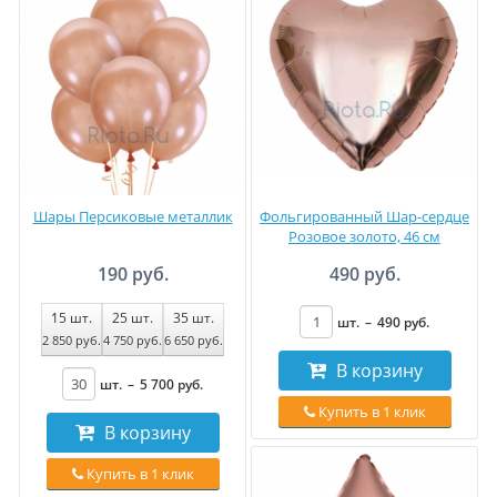
Шары Персиковые металлик
Фольгированный Шар-сердце
Розовое золото, 46 см
190 руб.
490 руб.
15
шт.
25
шт.
35
шт.
шт.
–
490
руб
.
2 850
руб
.
4 750
руб
.
6 650
руб
.
В корзину
шт.
–
5 700
руб
.
Купить в 1 клик
В корзину
Купить в 1 клик