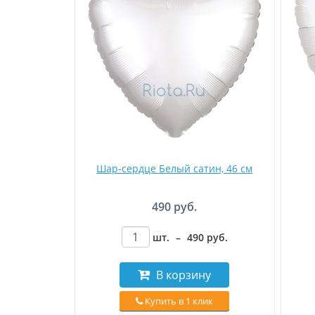
Шар-сердце Белый сатин, 46 см
490 руб.
шт.
–
490
руб
.
В корзину
Купить в 1 клик