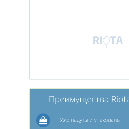
Преимущества Riota
Уже надуты и упакованы