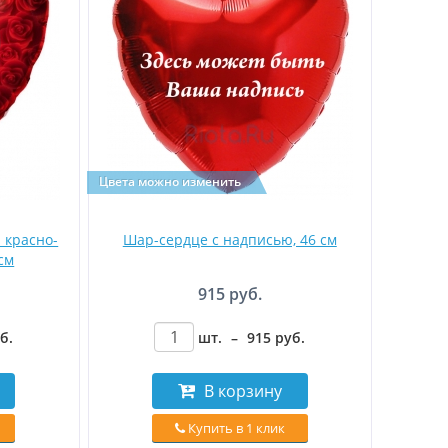
Цвета можно изменить
 красно-
Шар-сердце с надписью, 46 см
см
915 руб.
уб
.
шт.
–
915
руб
.
В корзину
Купить в 1 клик