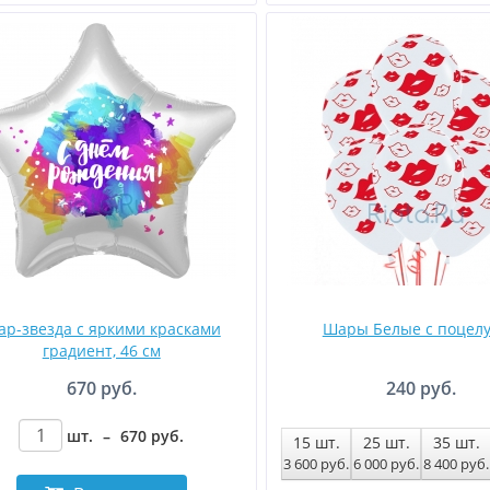
р-звезда с яркими красками
Шары Белые с поцел
градиент, 46 см
670 руб.
240 руб.
шт.
–
670
руб
.
15
шт.
25
шт.
35
шт.
3 600
руб
.
6 000
руб
.
8 400
руб
.