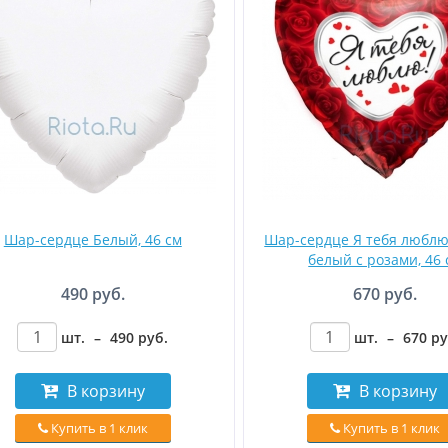
Шар-сердце Белый, 46 см
Шар-сердце Я тебя люблю
белый с розами, 46 
490 руб.
670 руб.
шт.
–
490
руб
.
шт.
–
670
р
В корзину
В корзину
Купить в 1 клик
Купить в 1 клик