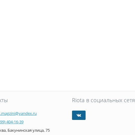
кты
Riota в социальных сетя
i.magzini@yandex.ru
499) 404-16-39
ва, Бакунинская улица, 75