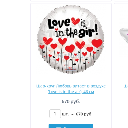
Шар-круг Любовь витает в воздухе
Ша
(Love is in the air), 46 см
670 руб.
шт.
–
670
руб
.