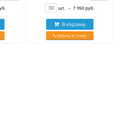
уб
.
шт.
–
7 950
руб
.
В корзину
Купить в 1 клик