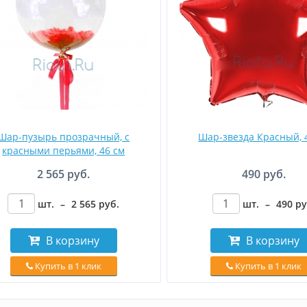
Шар-пузырь прозрачный, с
Шар-звезда Красный, 
красными перьями, 46 см
2 565 руб.
490 руб.
шт.
–
2 565
руб
.
шт.
–
490
р
В корзину
В корзину
Купить в 1 клик
Купить в 1 клик