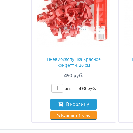
Пневмохлопушка Красное
конфетти, 20 см
490 руб.
шт.
–
490
руб
.
В корзину
Купить в 1 клик