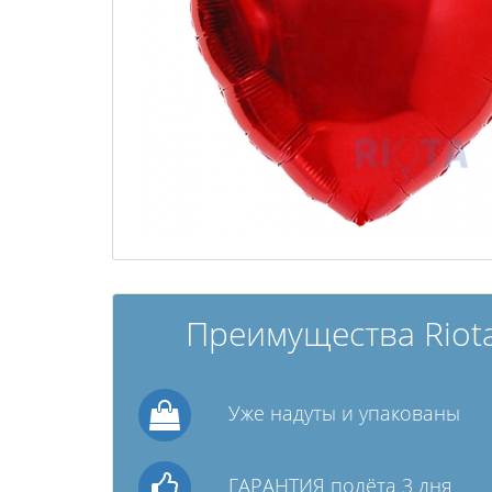
Преимущества Riota
Уже надуты и упакованы
ГАРАНТИЯ полёта 3 дня