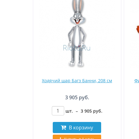
Ходячий шар Багз Банни, 208 см
Ф
3 905 руб.
шт.
–
3 905
руб
.
В корзину