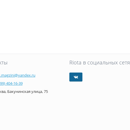
кты
Riota в социальных сетя
i.magzini@yandex.ru
499) 404-16-39
ва, Бакунинская улица, 75