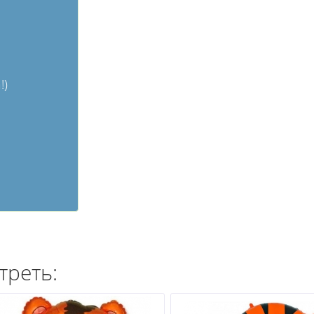
!)
треть: