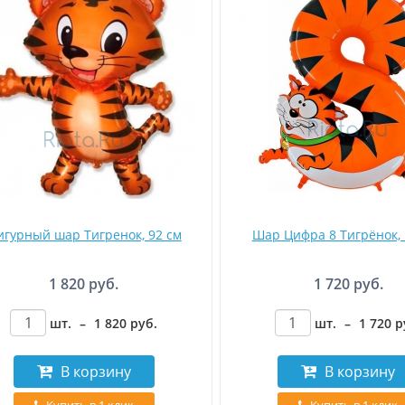
игурный шар Тигренок, 92 см
Шар Цифра 8 Тигрёнок, 
1 820 руб.
1 720 руб.
шт.
–
1 820
руб
.
шт.
–
1 720
р
В корзину
В корзину