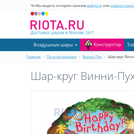
Чтобы видеть историю заказов
войдите
или
зарегистрир
Доставка шаров в Москве
24/7
Конструктор
Воздушные шары
То
Главная
По мультфильму
Винни Пух
Шар-круг Винни
Шар-круг Винни-Пух