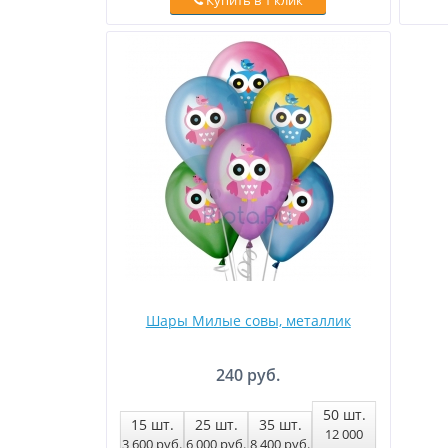
Купить в 1 клик
Шары Милые совы, металлик
240 руб.
50
шт.
15
шт.
25
шт.
35
шт.
12 000
3 600
руб
.
6 000
руб
.
8 400
руб
.