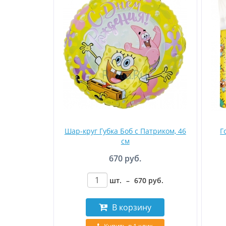
Шар-круг Губка Боб с Патриком, 46
Г
см
670 руб.
шт.
–
670
руб
.
В корзину