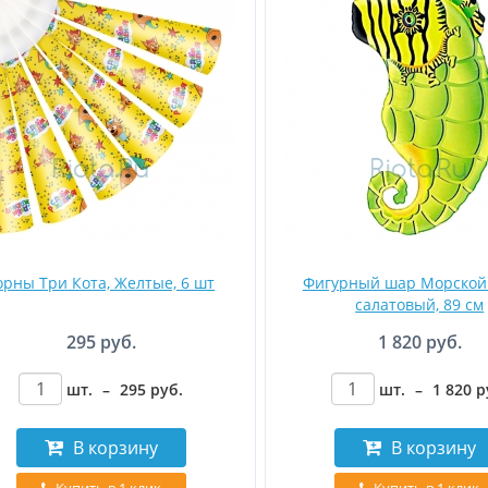
орны Три Кота, Желтые, 6 шт
Фигурный шар Морской 
салатовый, 89 см
295 руб.
1 820 руб.
шт.
–
295
руб
.
шт.
–
1 820
р
В корзину
В корзину