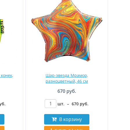
конек,
Шар-звезда Мрамор,
разноцветный, 46 см
670 руб.
уб
.
шт.
–
670
руб
.
В корзину