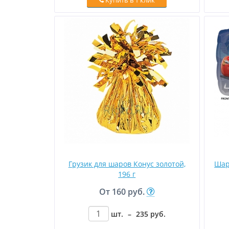
Купить в 1 клик
Грузик для шаров Конус золотой,
Шар
196 г
От
160 руб.
шт.
–
235
руб
.