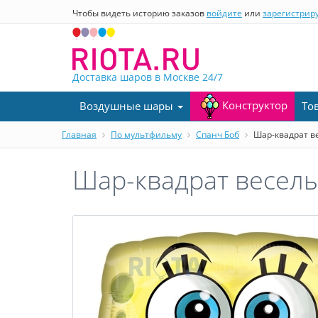
Чтобы видеть историю заказов
войдите
или
зарегистрир
Доставка шаров в Москве
24/7
Конструктор
Воздушные шары
То
Главная
По мультфильму
Спанч Боб
Шар-квадрат ве
Шар-квадрат веселы