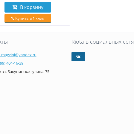
В корзину
Купить в 1 клик
кты
Riota в социальных сетя
i.magzini@yandex.ru
499) 404-16-39
ва, Бакунинская улица, 75