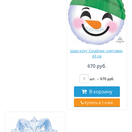
Шар-круг Смайлик снеговик,
43 см
670 руб.
шт.
–
670
руб
.
В корзину
Купить в 1 клик