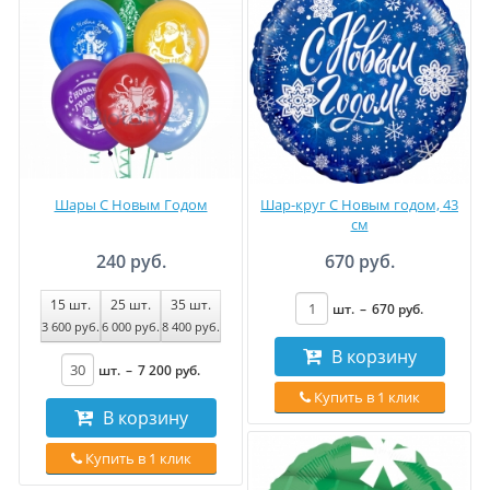
Шары С Новым Годом
Шар-круг С Новым годом, 43
см
240 руб.
670 руб.
15
шт.
25
шт.
35
шт.
шт.
–
670
руб
.
3 600
руб
.
6 000
руб
.
8 400
руб
.
В корзину
шт.
–
7 200
руб
.
Купить в 1 клик
В корзину
Купить в 1 клик