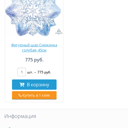
Фигурный шар Снежинка
голубая, 45см
775 руб.
шт.
–
775
руб
.
В корзину
Купить в 1 клик
Информация