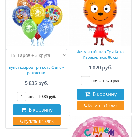
Фигурный шар Три Кота,
Карамелька, 86 см
1 820 руб.
Букет шаров Три кота С днем
рождения
шт.
–
1 820
руб
.
5 835 руб.
В корзину
шт.
–
5 835
руб
.
Купить в 1 клик
В корзину
Купить в 1 клик