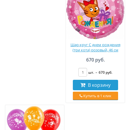
Шар-круг С днем рождения
(три кота) розовый, 46 см
670 руб.
шт.
–
670
руб
.
В корзину
Купить в 1 клик