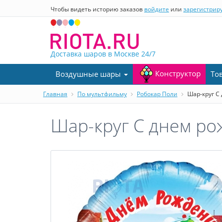
Чтобы видеть историю заказов
войдите
или
зарегистрир
Доставка шаров в Москве
24/7
Конструктор
Воздушные шары
То
Главная
По мультфильму
Робокар Поли
Шар-круг С 
Шар-круг С днем ро