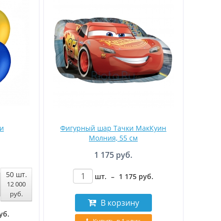
и
Фигурный шар Тачки МакКуин
Молния, 55 см
1 175 руб.
50
шт.
шт.
–
1 175
руб
.
12 000
руб
.
В корзину
уб
.