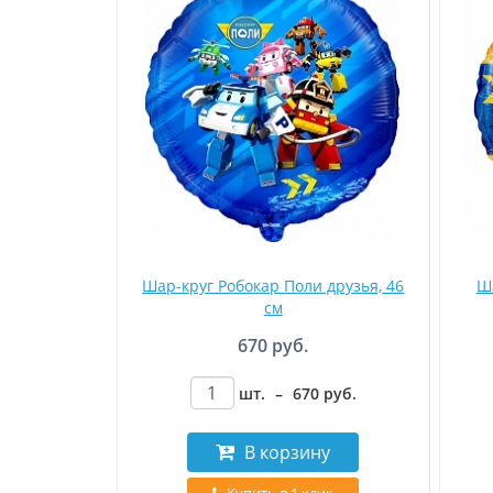
Шар-круг Робокар Поли друзья, 46
Ш
см
670 руб.
шт.
–
670
руб
.
В корзину