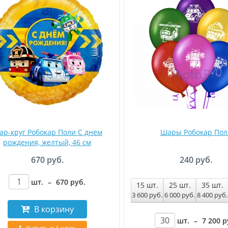
ар-круг Робокар Поли С днем
Шары Робокар Пол
рождения, желтый, 46 см
670 руб.
240 руб.
шт.
–
670
руб
.
15
шт.
25
шт.
35
шт.
3 600
руб
.
6 000
руб
.
8 400
руб
.
В корзину
шт.
–
7 200
р