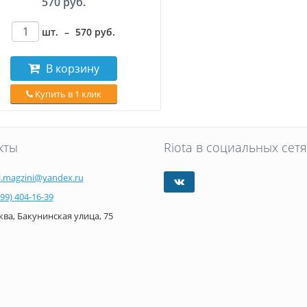
570 руб.
шт.
–
570
руб
.
В корзину
Купить в 1 клик
кты
Riota в социальных сетя
i.magzini@yandex.ru
499) 404-16-39
ва, Бакунинская улица, 75