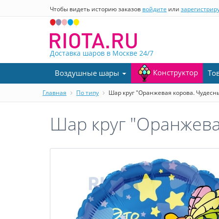
Чтобы видеть историю заказов
войдите
или
зарегистрир
Доставка шаров в Москве
24/7
Конструктор
Воздушные шары
То
Главная
По типу
Шар круг "Оранжевая корова. Чудесн
Шар круг "Оранжева