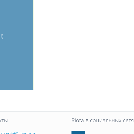
!)
кты
Riota в социальных сетя
i.magzini@yandex.ru