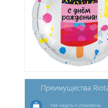
Преимущества Riota
Уже надуты и упакованы