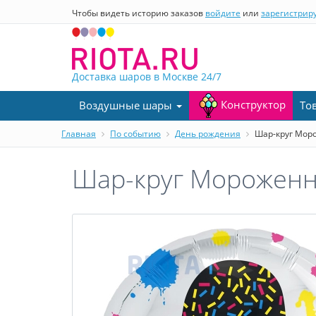
Чтобы видеть историю заказов
войдите
или
зарегистрир
Доставка шаров в Москве
24/7
Конструктор
Воздушные шары
То
Главная
По событию
День рождения
Шар-круг Моро
Шар-круг Мороженно