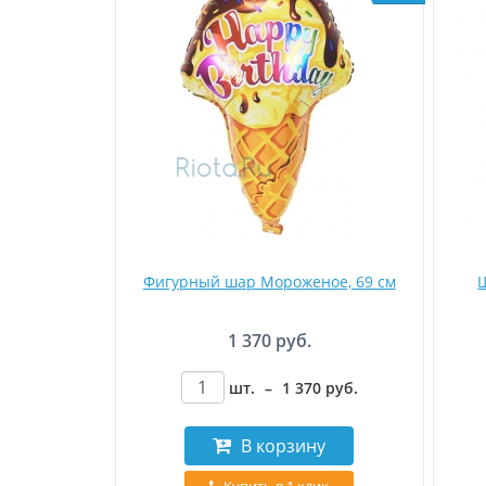
Фигурный шар Мороженое, 69 см
Ш
1 370 руб.
шт.
–
1 370
руб
.
В корзину