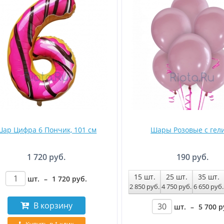
ар Цифра 6 Пончик, 101 см
Шары Розовые с гел
1 720 руб.
190 руб.
15
шт.
25
шт.
35
шт.
шт.
–
1 720
руб
.
2 850
руб
.
4 750
руб
.
6 650
руб
.
В корзину
шт.
–
5 700
р