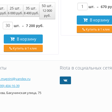
50
шт.
шт.
–
670
р
шт.
25
шт.
35
шт.
12 000
0
руб
.
6 000
руб
.
8 400
руб
.
руб
.
В корзину
шт.
–
7 200
руб
.
Купить в 1 клик
В корзину
Купить в 1 клик
кты
Riota в социальных сетя
i.magzini@yandex.ru
499) 404-16-39
ва, Бакунинская улица, 75