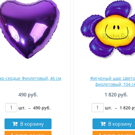
р-сердце Фиолетовый, 46 см
Фигурный шар Цвето
фиолетовый, 104 с
490 руб.
1 820 руб.
шт.
–
490
руб
.
шт.
–
1 820
р
В корзину
В корзину