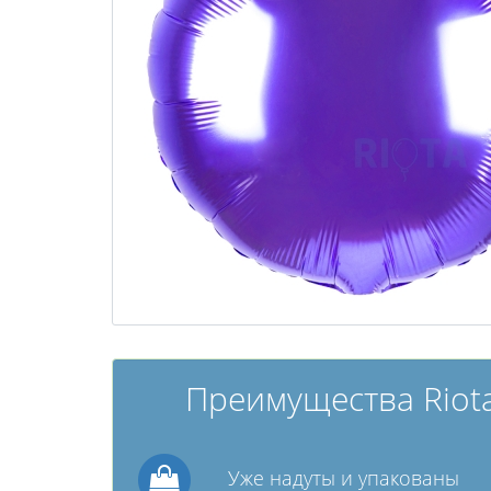
Преимущества Riota
Уже надуты и упакованы