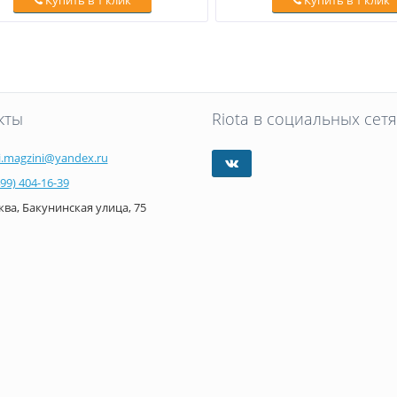
Купить в 1 клик
Купить в 1 клик
кты
Riota в социальных сетя
i.magzini@yandex.ru
499) 404-16-39
ва, Бакунинская улица, 75