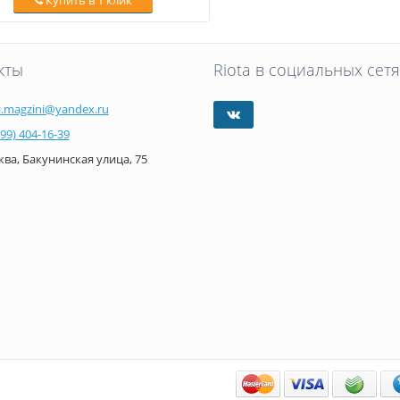
Купить в 1 клик
кты
Riota в социальных сетя
i.magzini@yandex.ru
499) 404-16-39
ва, Бакунинская улица, 75