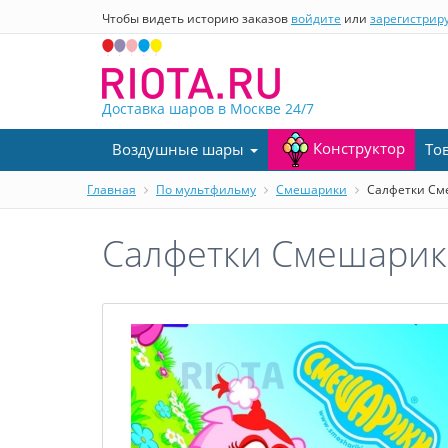
Чтобы видеть историю заказов
войдите
или
зарегистрир
Доставка шаров в Москве
24/7
Конструктор
Воздушные шары
То
Главная
По мультфильму
Смешарики
Салфетки Сме
Салфетки Смешарики