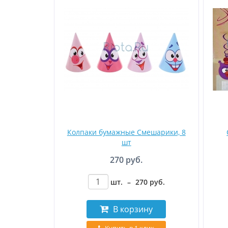
Колпаки бумажные Смешарики, 8
шт
270 руб.
шт.
–
270
руб
.
В корзину