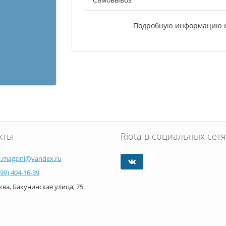
Подробную информацию с
кты
Riota в социальных сетя
i.magzini@yandex.ru
499) 404-16-39
ва, Бакунинская улица, 75