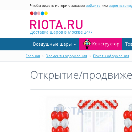
Чтобы видеть историю заказов
войдите
или
зарегистрир
Доставка шаров в Москве
24/7
Конструктор
Воздушные шары
То
Главная
Элементы оформления
Пакеты оформления
Открытие/продвиже