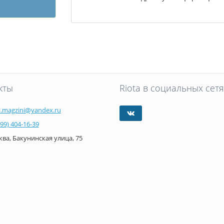
кты
Riota в социальных сетя
i.magzini@yandex.ru
499) 404-16-39
ва, Бакунинская улица, 75