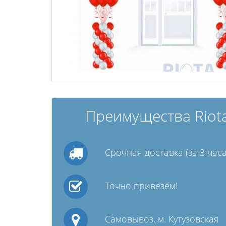
Преимущества Riota
Срочная доставка (за 3 часа
Точно привезём!
Самовывоз, м. Кутузовская