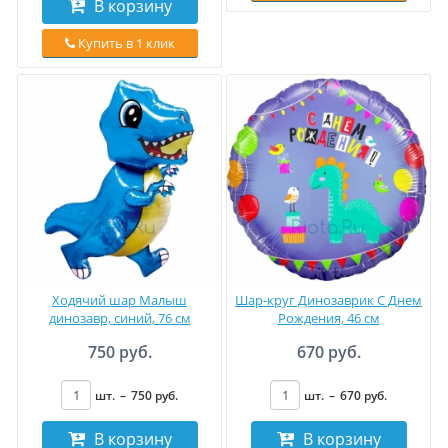
В корзину
Купить в 1 клик
Ходячий шар Малыш
Шар-круг Динозаврик С Днем
динозавр, синий, 76 см
Рождения, 46 см
750 руб.
670 руб.
шт.
–
750
руб
.
шт.
–
670
руб
.
В корзину
В корзину