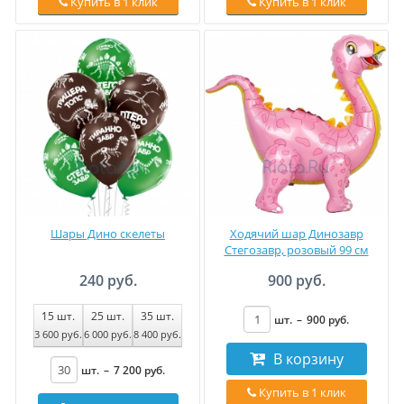
Купить в 1 клик
Купить в 1 клик
Шары Дино скелеты
Ходячий шар Динозавр
Стегозавр, розовый 99 см
240 руб.
900 руб.
15
шт.
25
шт.
35
шт.
шт.
–
900
руб
.
3 600
руб
.
6 000
руб
.
8 400
руб
.
В корзину
шт.
–
7 200
руб
.
Купить в 1 клик