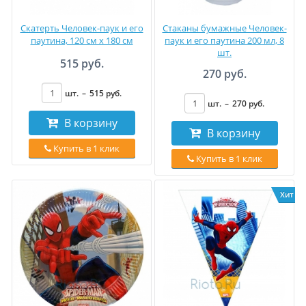
Скатерть Человек-паук и его
Стаканы бумажные Человек-
паутина, 120 см x 180 см
паук и его паутина 200 мл, 8
шт.
515 руб.
270 руб.
шт.
–
515
руб
.
шт.
–
270
руб
.
В корзину
В корзину
Купить в 1 клик
Купить в 1 клик
Хит