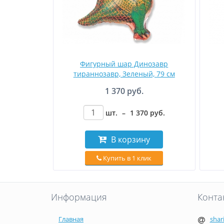
Фигурный шар Динозавр
тираннозавр, Зеленый, 79 см
1 370 руб.
шт.
–
1 370
руб
.
В корзину
Купить в 1 клик
Информация
Конта
Главная
shar