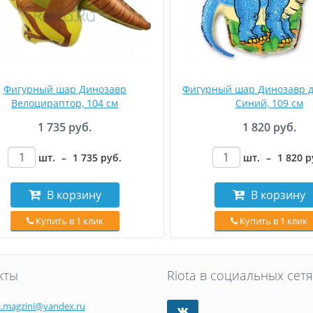
Фигурный шар Динозавр
Фигурный шар Динозавр д
Велоцираптор, 104 см
Синий, 109 см
1 735 руб.
1 820 руб.
шт.
–
1 735
руб
.
шт.
–
1 820
р
В корзину
В корзину
Купить в 1 клик
Купить в 1 клик
кты
Riota в социальных сетя
i.magzini@yandex.ru