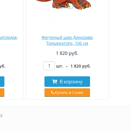
иплодок,
Фигурный шар Динозавр
Трицератопс, 106 см
1 820 руб.
уб
.
шт.
–
1 820
руб
.
В корзину
Купить в 1 клик
х