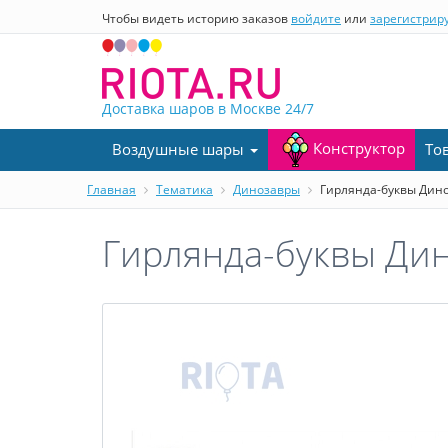
Чтобы видеть историю заказов
войдите
или
зарегистрир
Доставка шаров в Москве
24/7
Конструктор
Воздушные шары
То
Главная
Тематика
Динозавры
Гирлянда-буквы Дино
Гирлянда-буквы Дин