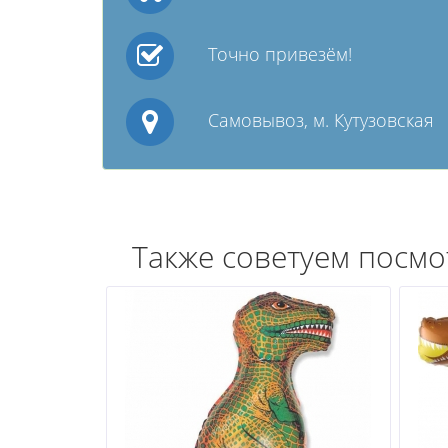
Точно привезём!
Самовывоз, м. Кутузовская
Также советуем посмо