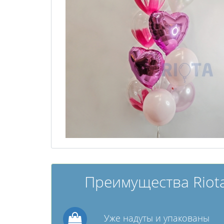
Преимущества Riota
Уже надуты и упакованы