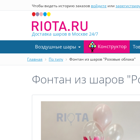
Чтобы видеть историю заказов
войдите
или
зарегистрир
Доставка шаров в Москве
24/7
Конструктор
Воздушные шары
То
Главная
По типу
Фонтан из шаров "Розовые облака"
Фонтан из шаров "Р