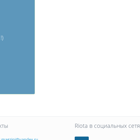
!)
кты
Riota в социальных сетя
i.magzini@yandex.ru